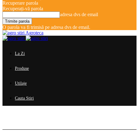
Recuperare parola
Recuperați-vă parola
adresa dvs de email
O parola va fi trimisă pe adresa dvs de email.
Agroteca
La Zi
Produse
Utilaje
Cauta Stiri