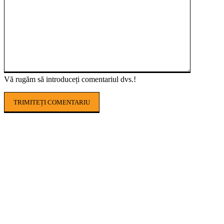
Vă rugăm să introduceți comentariul dvs.!
POPULAR ARTICLES
Seceta pedologică lovește puternic
agricultura din România. În Timiș, culturile
sunt afectate în proporție de până la 100%