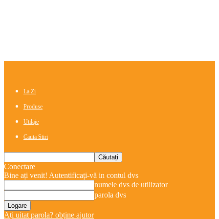
La Zi
Produse
Utilaje
Cauta Stiri
Conectare
Bine ați venit! Autentificați-vă in contul dvs
numele dvs de utilizator
parola dvs
Ați uitat parola? obține ajutor