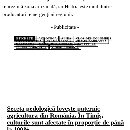
reprezintă zona artizanală, iar Histria este unul dintre
producătorii emergenți ai regiunii.
- Publicitate -
ETICHETE
AGROTECA
ALIRA
CLOS DES COLOMBES
CRAMA HISTRIA
CRAMA RASOVA
CRAME DOBROGEA
DOBROGEA
DOMENIILE OSTROV
MURFATLAR
VINURI DOBROGEA
VINURI ROMÂNIA
CELE MAI CITITE
Seceta pedologică lovește puternic
agricultura din România. În Timiș,
culturile sunt afectate în proporție de până
la 100%