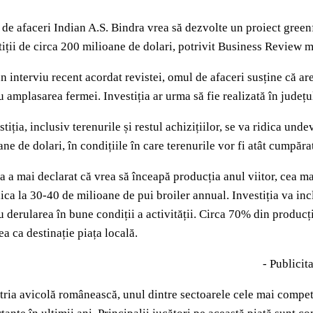
de afaceri Indian A.S. Bindra vrea să dezvolte un proiect greenfi
tiții de circa 200 milioane de dolari, potrivit Business Review 
un interviu recent acordat revistei, omul de afaceri susține că a
u amplasarea fermei. Investiția ar urma să fie realizată în județ
stiția, inclusiv terenurile și restul achizițiilor, se va ridica un
ane de dolari, în condițiile în care terenurile vor fi atât cumpărat
a a mai declarat că vrea să înceapă producția anul viitor, cea m
dica la 30-40 de milioane de pui broiler annual. Investiția va in
u derularea în bune condiții a activității. Circa 70% din producți
ea ca destinație piața locală.
- Publicita
tria avicolă românească, unul dintre sectoarele cele mai competiti