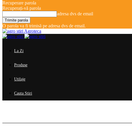
Recuperare parola
Recuperați-vă parola
adresa dvs de email
O parola va fi trimisă pe adresa dvs de email.
Agroteca
La Zi
Produse
Utilaje
Cauta Stiri