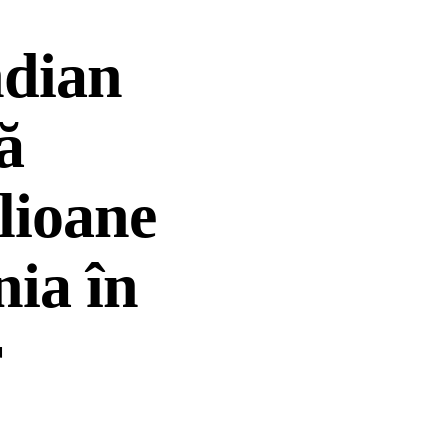
ndian
ă
lioane
nia în
r