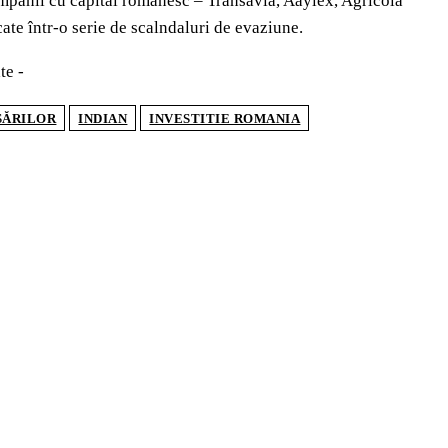
companii cu capital românesc – Transavia, Aaylex, Agricola
cate într-o serie de scalndaluri de evaziune.
te -
SĂRILOR
INDIAN
INVESTITIE ROMANIA
ULAR ARTICLES
UB USAMV, noul proiect care aduce agricultura
ală mai aproape de fermierii români
țare AFIR 2026: cum își pot moderniza fermierii
cția cu utilaje cofinanțate european