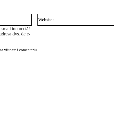
Email:*
Website:
e-mail incorectă!
adresa dvs. de e-
ta viitoare i comentariu.
iu: