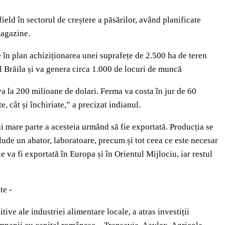
eld în sectorul de creștere a păsărilor, având planificate
magazine.
re în plan achiziționarea unei suprafețe de 2.500 ha de teren
ul Brăila și va genera circa 1.000 de locuri de muncă
deva la 200 milioane de dolari. Ferma va costa în jur de 60
e, cât și închiriate,” a precizat indianul.
ai mare parte a acesteia urmând să fie exportată. Producția se
clude un abator, laboratoare, precum și tot ceea ce este necesar
e va fi exportată în Europa și în Orientul Mijlociu, iar restul
te -
ve ale industriei alimentare locale, a atras investiții