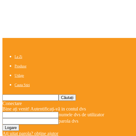
La Zi
Produse
Utilaje
Cauta Stiri
Conectare
Bine ați venit! Autentificați-vă in contul dvs
numele dvs de utilizator
parola dvs
Ați uitat parola? obține ajutor