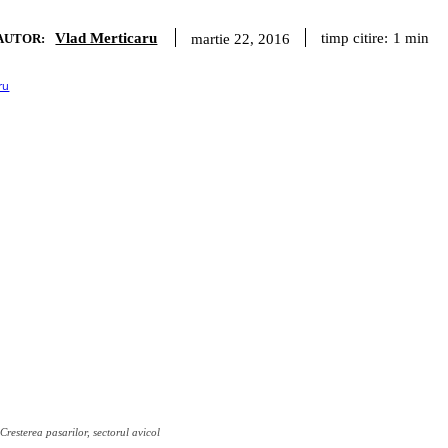
Vlad Merticaru
timp citire:
1
min
martie 22, 2016
AUTOR:
Cresterea pasarilor, sectorul avicol