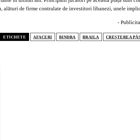
tante în ultimii ani. Principalii jucători pe această piață sunt 
, alături de firme contralate de investitori libanezi, unele impli
- Publicita
ETICHETE
AFACERI
BINDRA
BRAILA
CREȘTEREA PĂ
POP
AGROH
digit
Finan
produ