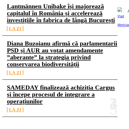
Lantmännen Unibake își majorează
capitalul în România și accelerează
investițiile în fabrica de lângă București
LA ZI
Diana Buzoianu afirmă că parlamentarii
PSD şi AUR au votat amendamente
”aberante” la strategia privind
conservarea biodiversităţii
LA ZI
SAMEDAY finalizează achiziția Cargus
și începe procesul de integrare a
operațiunilor
LA ZI