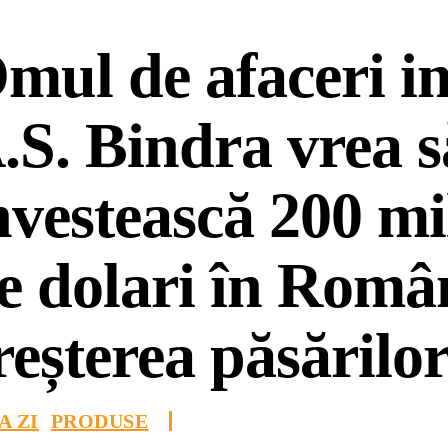
mul de afaceri i
.S. Bindra vrea s
nvestească 200 mi
e dolari în Româ
reșterea păsărilo
A ZI
PRODUSE