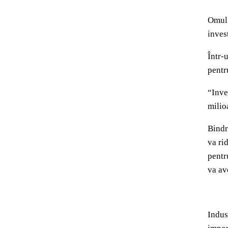
Omul 
inves
Într-
pentr
“Inve
milio
Bindr
va ri
pentr
va av
Indus