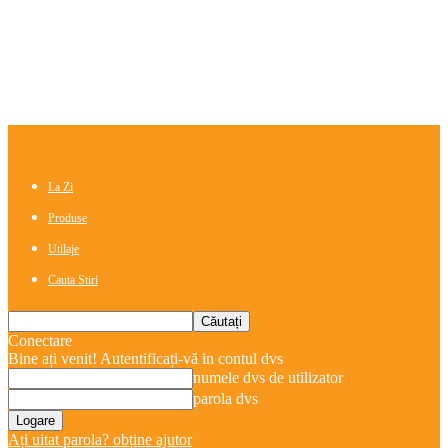
La Zi
Produse
Utilaje
Cauta Stiri
Conectare
Bine ați venit! Autentificați-vă in contul dvs
numele dvs de utilizator
parola dvs
Ați uitat parola? obține ajutor