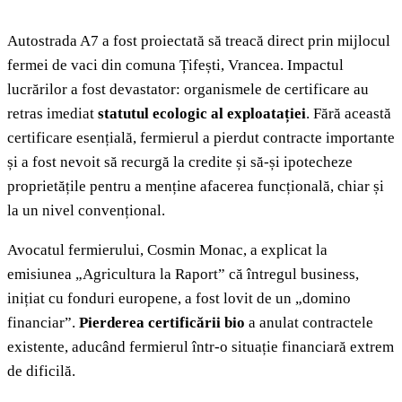
Autostrada A7 a fost proiectată să treacă direct prin mijlocul
fermei de vaci din comuna Țifești, Vrancea. Impactul
lucrărilor a fost devastator: organismele de certificare au
retras imediat
statutul ecologic al exploatației
. Fără această
certificare esențială, fermierul a pierdut contracte importante
și a fost nevoit să recurgă la credite și să-și ipotecheze
proprietățile pentru a menține afacerea funcțională, chiar și
la un nivel convențional.
Avocatul fermierului, Cosmin Monac, a explicat la
emisiunea „Agricultura la Raport” că întregul business,
inițiat cu fonduri europene, a fost lovit de un „domino
financiar”.
Pierderea certificării bio
a anulat contractele
existente, aducând fermierul într-o situație financiară extrem
de dificilă.