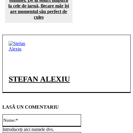
toamnei. De la soiuri timpurii
la cele de iarnă, fiecare măr își
are momentul său perfect de
cules
STEFAN ALEXIU
LASĂ UN COMENTARIU
Nume:*
Introduceți aici numele dvs.