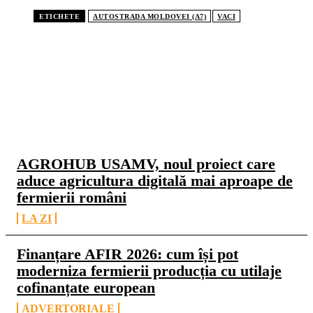
ETICHETE
AUTOSTRADA MOLDOVEI (A7)
VACI
CELE MAI CITITE
AGROHUB USAMV, noul proiect care
aduce agricultura digitală mai aproape de
fermierii români
LA ZI
Finanțare AFIR 2026: cum își pot
moderniza fermierii producția cu utilaje
cofinanțate european
ADVERTORIALE