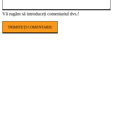
Vă rugăm să introduceți comentariul dvs.!
POPULAR ARTICLES
AGROHUB USAMV, noul proiect care aduce
agricultura digitală mai aproape de fermierii
români
Finanțare AFIR 2026: cum își pot moderniza
fermierii producția cu utilaje cofinanțate
european