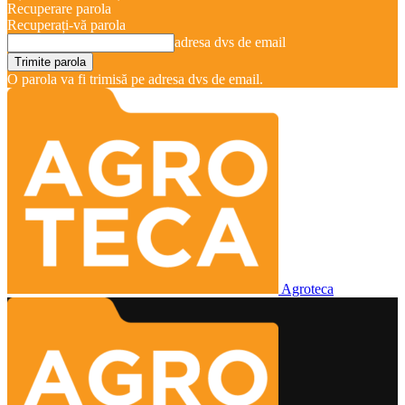
Recuperare parola
Recuperați-vă parola
adresa dvs de email
O parola va fi trimisă pe adresa dvs de email.
Agroteca