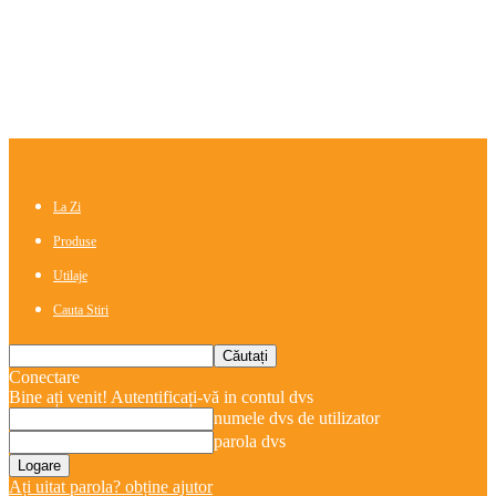
La Zi
Produse
Utilaje
Cauta Stiri
Conectare
Bine ați venit! Autentificați-vă in contul dvs
numele dvs de utilizator
parola dvs
Ați uitat parola? obține ajutor