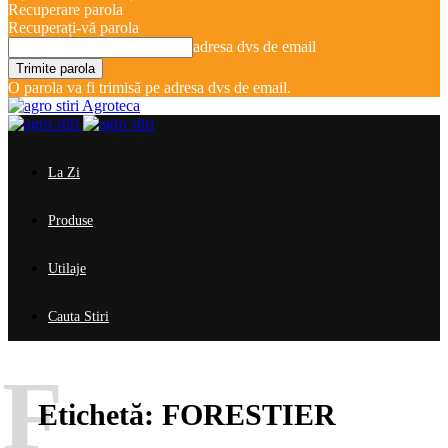
Recuperare parola
Recuperați-vă parola
adresa dvs de email
O parola va fi trimisă pe adresa dvs de email.
Agroteca
La Zi
Produse
Utilaje
Cauta Stiri
F
Etichetă:
FORESTIER