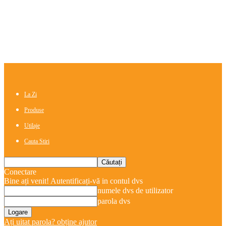
La Zi
Produse
Utilaje
Cauta Stiri
Conectare
Bine ați venit! Autentificați-vă in contul dvs
numele dvs de utilizator
parola dvs
Ați uitat parola? obține ajutor