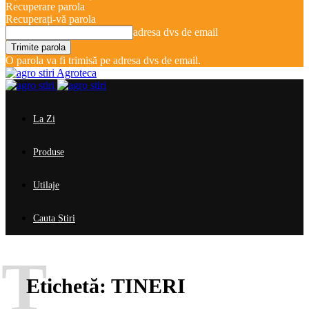
Recuperare parola
Recuperați-vă parola
adresa dvs de email
O parola va fi trimisă pe adresa dvs de email.
Agroteca
La Zi
Produse
Utilaje
Cauta Stiri
T
Etichetă:
TINERI