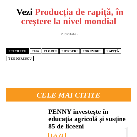
Vezi
Producția de rapiță, în
creștere la nivel mondial
- Publicitate -
ETICHETE
2016
FLORIN
PIERDERI
PORUMBUL
RAPIȚĂ
TEODORESCU
CELE MAI CITITE
PENNY investește în
educația agricolă și susține
85 de liceeni
LA ZI