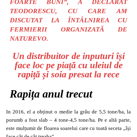
FOARTE BUNI”
, A DECLARAT
TEODORESCU, CU CARE AM
DISCUTAT LA ÎNTÂLNIREA CU
FERMIERII ORGANIZATĂ DE
NATUREVO.
Un distribuitor de inputuri își
face loc pe piață cu uleiul de
rapiță și soia presat la rece
Rapița anul trecut
In 2016, el a obținut o medie la grâu de 5,5 tone/ha, la
porumb a fost slab – 4 tone-4,5 tone/ha. Pe e altă parte,
este mulțumit de floarea soarelui care cu toată seceta „își
face cât de cât treaba”.