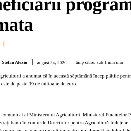
eficiarii progra
mata
Stefan Alexiu
timp citire:
sub 1 min
min
august 24, 2020
griculturii a anunțat că în această săptămână încep plățile pen
este de peste 39 de milioane de euro.
i comunicat al Ministerului Agriculturii, Ministerul Finanțelor 
 virați banii în conturile Direcțiilor pentru Agricultură Județ
e euro, cea mai mare din ultimii patru ani aferentă ciclului I d