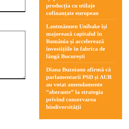
Website:
producția cu utilaje
cofinanțate european
Lantmännen Unibake își
majorează capitalul în
România și accelerează
investițiile în fabrica de
lângă București
Diana Buzoianu afirmă că
parlamentarii PSD şi AUR
au votat amendamente
”aberante” la strategia
privind conservarea
biodiversităţii