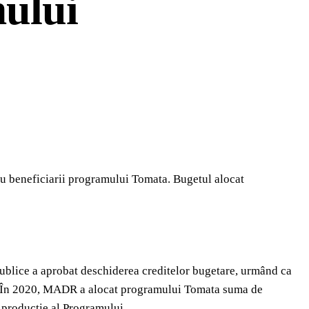
mului
tru beneficiarii programului Tomata. Bugetul alocat
Publice a aprobat deschiderea creditelor bugetare, urmând ca
ene. În 2020, MADR a alocat programului Tomata suma de
e producție al Programului.