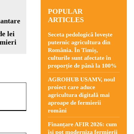
POPULAR
ARTICLES
e lei
Seceta pedologică lovește
rmieri
puternic agricultura din
România. În Timiș,
culturile sunt afectate în
proporție de până la 100%
AGROHUB USAMV, noul
proiect care aduce
agricultura digitală mai
aproape de fermierii
români
Finanțare AFIR 2026: cum
își pot moderniza fermierii