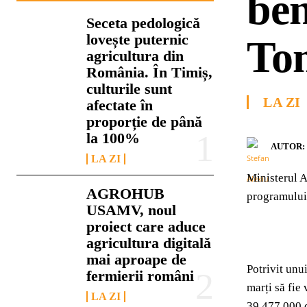
ben
Seceta pedologică
lovește puternic
To
agricultura din
România. În Timiș,
culturile sunt
LA ZI
afectate în
proporție de până
la 100%
AUTOR:
LA ZI
Ministerul A
AGROHUB
programului 
USAMV, noul
proiect care aduce
agricultura digitală
mai aproape de
Potrivit unu
fermierii români
marți să fie
LA ZI
39.477.000 d