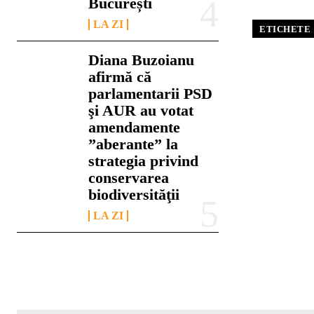
București
LA ZI
ETICHETE
Diana Buzoianu
afirmă că
parlamentarii PSD
şi AUR au votat
amendamente
”aberante” la
strategia privind
conservarea
biodiversităţii
LA ZI