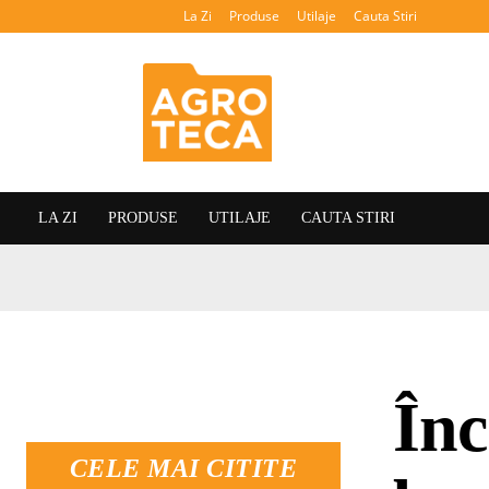
La Zi
Produse
Utilaje
Cauta Stiri
Agroteca
LA ZI
PRODUSE
UTILAJE
CAUTA STIRI
Înc
CELE MAI CITITE