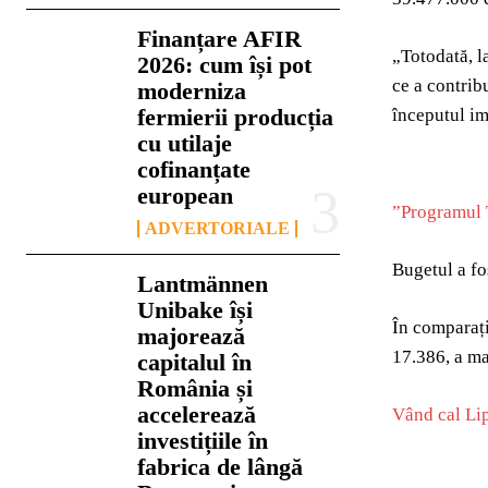
Finanțare AFIR
„Totodată, l
2026: cum își pot
ce a contrib
moderniza
fermierii producția
începutul im
cu utilaje
cofinanțate
european
”Programul T
ADVERTORIALE
Bugetul a fo
Lantmännen
Unibake își
În comparați
majorează
17.386, a m
capitalul în
România și
accelerează
Vând cal Lip
investițiile în
fabrica de lângă