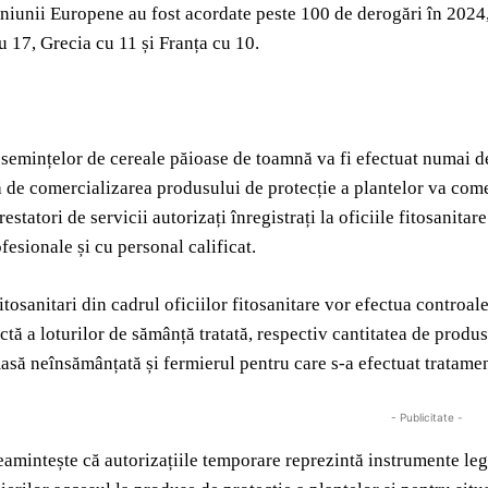
niunii Europene au fost acordate peste 100 de derogări în 2024
u 17, Grecia cu 11 și Franța cu 10.
semințelor de cereale păioase de toamnă va fi efectuat numai de 
 de comercializarea produsului de protecție a plantelor va comerc
statori de servicii autorizați înregistrați la oficiile fitosanita
ofesionale și cu personal calificat.
itosanitari din cadrul oficiilor fitosanitare vor efectua controale 
ctă a loturilor de sămânță tratată, respectiv cantitatea de produs
să neînsămânțată și fermierul pentru care s-a efectuat tratamen
- Publicitate -
eamintește că autorizațiile temporare reprezintă instrumente leg