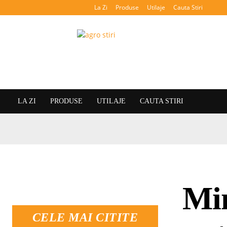
La Zi
Produse
Utilaje
Cauta Stiri
Agroteca
LA ZI
PRODUSE
UTILAJE
CAUTA STIRI
Min
CELE MAI CITITE