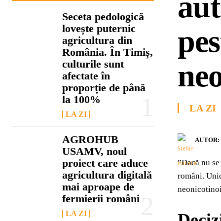
aut
Seceta pedologică
lovește puternic
pes
agricultura din
România. În Timiș,
culturile sunt
neo
afectate în
proporție de până
la 100%
LA ZI
LA ZI
AGROHUB
AUTOR:
USAMV, noul
proiect care aduce
”Dacă nu se 
agricultura digitală
români. Unic
mai aproape de
neonicotinoi
fermierii români
LA ZI
Deciz