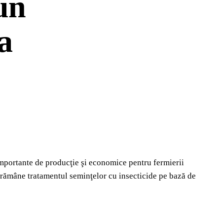
un
a
importante de producţie şi economice pentru fermierii
şi rămâne tratamentul seminţelor cu insecticide pe bază de