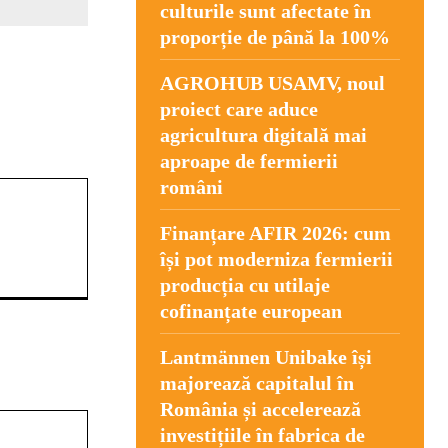
culturile sunt afectate în
proporție de până la 100%
AGROHUB USAMV, noul
proiect care aduce
agricultura digitală mai
aproape de fermierii
români
Finanțare AFIR 2026: cum
își pot moderniza fermierii
producția cu utilaje
cofinanțate european
Lantmännen Unibake își
majorează capitalul în
România și accelerează
Website:
investițiile în fabrica de