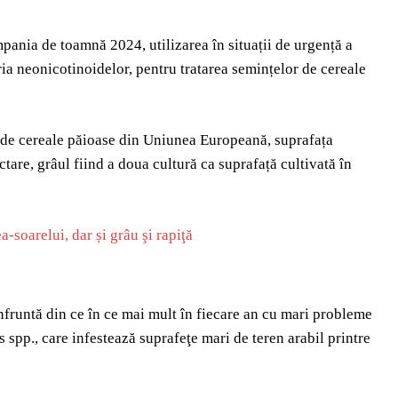
pania de toamnă 2024, utilizarea în situații de urgență a
ia neonicotinoidelor, pentru tratarea semințelor de cereale
ri de cereale păioase din Uniunea Europeană, suprafața
tare, grâul fiind a doua cultură ca suprafață cultivată în
soarelui, dar și grâu şi rapiţă
nfruntă din ce în ce mai mult în fiecare an cu mari probleme
 spp., care infestează suprafeţe mari de teren arabil printre