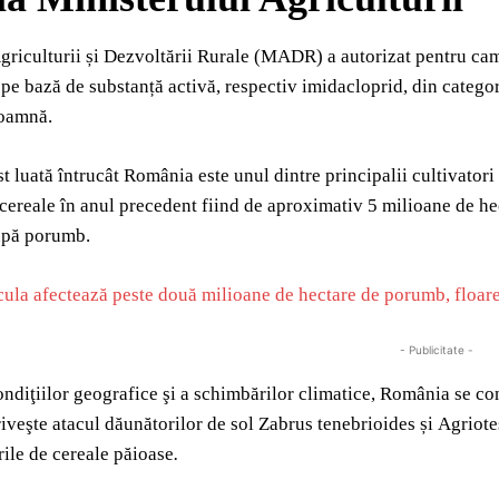
griculturii și Dezvoltării Rurale (MADR) a autorizat pentru cam
pe bază de substanță activă, respectiv imidacloprid, din categor
toamnă.
st luată întrucât România este unul dintre principalii cultivato
 cereale în anul precedent fiind de aproximativ 5 milioane de hec
upă porumb.
ula afectează peste două milioane de hectare de porumb, floarea-
- Publicitate -
ndiţiilor geografice şi a schimbărilor climatice, România se co
riveşte atacul dăunătorilor de sol Zabrus tenebrioides și Agriotes
urile de cereale păioase
.