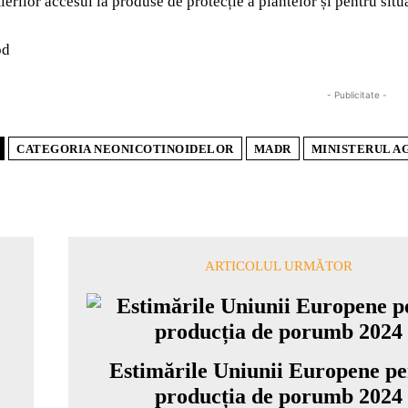
erilor accesul la produse de protecție a plantelor și pentru situa
od
- Publicitate -
CATEGORIA NEONICOTINOIDELOR
MADR
MINISTERUL AG
ARTICOLUL URMĂTOR
Estimările Uniunii Europene pe
producția de porumb 2024