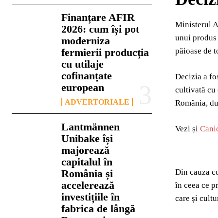
Finanțare AFIR
Ministerul A
2026: cum își pot
unui produs 
moderniza
fermierii producția
păioase de 
cu utilaje
cofinanțate
Decizia a fo
european
cultivată cu
ADVERTORIALE
România, d
Lantmännen
Vezi și
Canic
Unibake își
majorează
capitalul în
România și
Din cauza co
accelerează
în ceea ce p
investițiile în
care și cult
fabrica de lângă