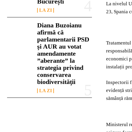
București
La nivelul U
LA ZI
23, Spania c
Diana Buzoianu
afirmă că
parlamentarii PSD
Tratamentul 
şi AUR au votat
responsabilă
amendamente
economici pre
”aberante” la
strategia privind
instalații pr
conservarea
biodiversităţii
Inspectorii f
evidență stri
LA ZI
sămânță răma
Ministerul r