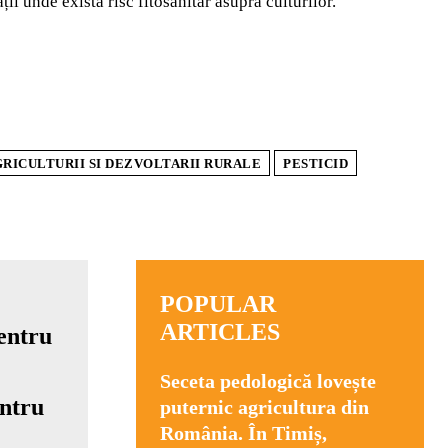
ții unde există risc fitosanitar asupra culturilor.
RICULTURII SI DEZVOLTARII RURALE
PESTICID
POPULAR
ARTICLES
Seceta pedologică lovește
ntru
puternic agricultura din
România. În Timiș,