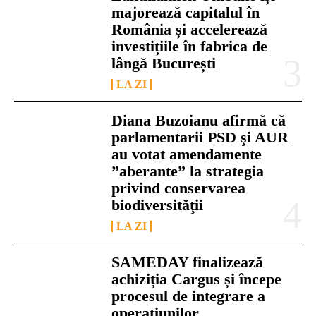
majorează capitalul în
România și accelerează
investițiile în fabrica de
lângă București
LA ZI
Diana Buzoianu afirmă că
parlamentarii PSD şi AUR
au votat amendamente
”aberante” la strategia
privind conservarea
biodiversităţii
LA ZI
SAMEDAY finalizează
achiziția Cargus și începe
procesul de integrare a
operațiunilor