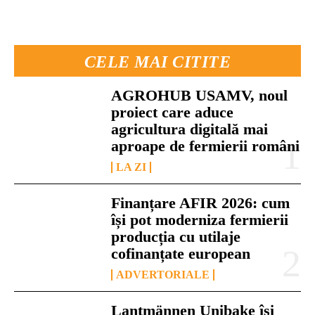
CELE MAI CITITE
AGROHUB USAMV, noul
proiect care aduce
agricultura digitală mai
aproape de fermierii români
LA ZI
Finanțare AFIR 2026: cum
își pot moderniza fermierii
producția cu utilaje
cofinanțate european
ADVERTORIALE
Lantmännen Unibake își