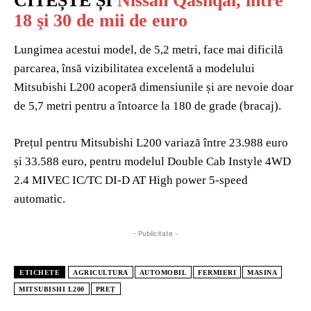
CITEȘTE ȘI
Nissan Qashqai, între
18 şi 30 de mii de euro
Lungimea acestui model, de 5,2 metri, face mai dificilă
parcarea, însă vizibilitatea excelentă a modelului
Mitsubishi L200 acoperă dimensiunile și are nevoie doar
de 5,7 metri pentru a întoarce la 180 de grade (bracaj).
Prețul pentru Mitsubishi L200 variază între 23.988 euro
și 33.588 euro, pentru modelul Double Cab Instyle 4WD
2.4 MIVEC IC/TC DI-D AT High power 5-speed
automatic.
- Publicitate -
ETICHETE
AGRICULTURA
AUTOMOBIL
FERMIERI
MASINA
MITSUBISHI L200
PREȚ