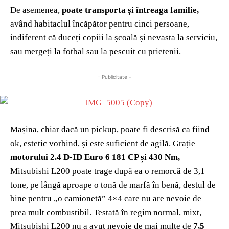
De asemenea,
poate transporta și întreaga familie
,
având habitaclul încăpător pentru cinci persoane,
indiferent că duceți copiii la școală și nevasta la serviciu,
sau mergeți la fotbal sau la pescuit cu prietenii.
- Publicitate -
Mașina, chiar dacă un pickup, poate fi descrisă ca fiind
ok, estetic vorbind, și este suficient de agilă. Grație
motorului 2.4 D-ID Euro 6 181 CP și 430 Nm,
Mitsubishi L200 poate trage după ea o remorcă de 3,1
tone, pe lângă aproape o tonă de marfă în benă, destul de
bine pentru „o camionetă” 4×4 care nu are nevoie de
prea mult combustibil. Testată în regim normal, mixt,
Mitsubishi L200 nu a avut nevoie de mai multe de
7,5