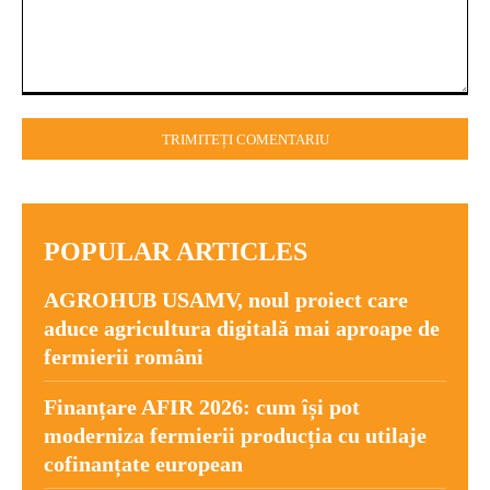
Comentariu:
POPULAR ARTICLES
AGROHUB USAMV, noul proiect care
aduce agricultura digitală mai aproape de
fermierii români
Finanțare AFIR 2026: cum își pot
moderniza fermierii producția cu utilaje
cofinanțate european