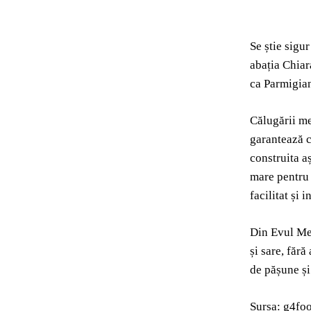
Se știe sigu
abația Chiar
ca Parmigian
Călugării me
garantează c
construita a
mare pentru 
facilitat și 
Din Evul Med
și sare, fără
de pășune și
Sursa: g4fo