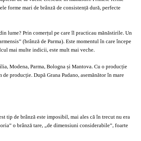
imele forme mari de brânză de consistență dură, perfecte
din lume? Prin comerțul pe care îl practicau mănăstirile. Un
 parmensis” (brânză de Parma). Este momentul în care începe
lcul mai multe indicii, este mult mai veche.
milia, Modena, Parma, Bologna și Mantova. Cu o producție
olum de producție. După Grana Padano, asemănător în mare
t tip de brânză este imposibil, mai ales că în trecut nu era
toria” o brânză tare, „de dimensiuni considerabile”, foarte