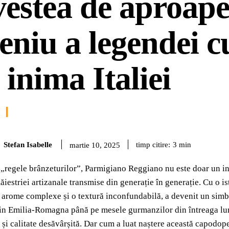
estea de aproap
eniu a legendei c
 inima Italiei
Stefan Isabelle
timp citire:
3
min
martie 10, 2025
„regele brânzeturilor”, Parmigiano Reggiano nu este doar un ingr
 măiestriei artizanale transmise din generație în generație. Cu o 
 arome complexe și o textură inconfundabilă, a devenit un simb
in Emilia-Romagna până pe mesele gurmanzilor din întreaga lu
e și calitate desăvârșită. Dar cum a luat naștere această capodope