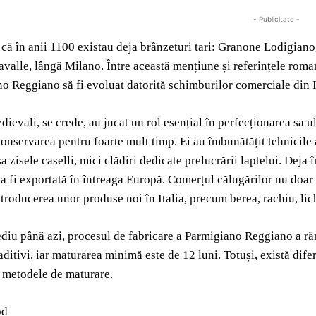
- Publicitate -
r că în anii 1100 existau deja brânzeturi tari: Granone Lodigian
avalle, lângă Milano. Între această mențiune și referințele roma
o Reggiano să fi evoluat datorită schimburilor comerciale din
dievali, se crede, au jucat un rol esențial în perfecționarea sa u
onservarea pentru foarte mult timp. Ei au îmbunătățit tehnicile a
șa zisele caselli, mici clădiri dedicate prelucrării laptelui. De
a fi exportată în întreaga Europă. Comerțul călugărilor nu doar 
introducerea unor produse noi în Italia, precum berea, rachiu, lich
iu până azi, procesul de fabricare a Parmigiano Reggiano a răm
 aditivi, iar maturarea minimă este de 12 luni. Totuși, există dife
 metodele de maturare.
od