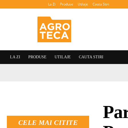
La Zi
Produse
Utilaje
Cauta Stiri
Agroteca
LA ZI
PRODUSE
UTILAJE
CAUTA STIRI
Pa
CELE MAI CITITE