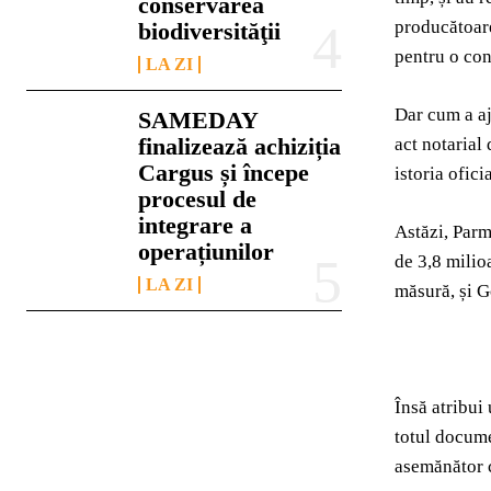
conservarea
producătoare
biodiversităţii
pentru o con
LA ZI
Dar cum a aj
SAMEDAY
finalizează achiziția
act notarial
Cargus și începe
istoria ofic
procesul de
integrare a
Astăzi, Par
operațiunilor
de 3,8 milio
LA ZI
măsură, și G
Însă atribui
totul docume
asemănător 