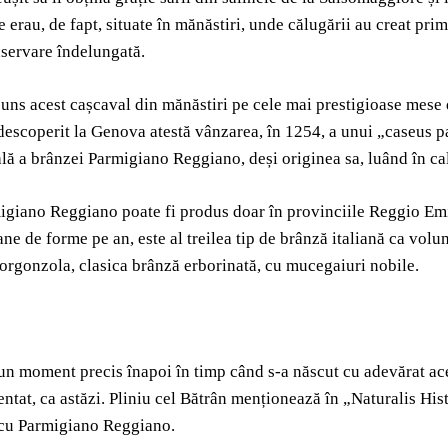
 erau, de fapt, situate în mănăstiri, unde călugării au creat pr
servare îndelungată.
uns acest cașcaval din mănăstiri pe cele mai prestigioase mese 
 descoperit la Genova atestă vânzarea, în 1254, a unui „caseus
ială a brânzei Parmigiano Reggiano, deși originea sa, luând în ca
migiano Reggiano poate fi produs doar în provinciile Reggio E
ane de forme pe an, este al treilea tip de brânză italiană ca v
orgonzola, clasica brânză erborinată, cu mucegaiuri nobile.
 un moment precis înapoi în timp când s-a născut cu adevărat aces
ntat, ca astăzi. Pliniu cel Bătrân menționează în „Naturalis His
cu Parmigiano Reggiano.