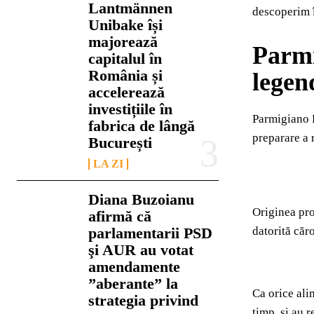
Lantmännen
descoperim î
Unibake își
majorează
Parmi
capitalul în
România și
legen
accelerează
investițiile în
Parmigiano R
fabrica de lângă
preparare a 
București
LA ZI
Diana Buzoianu
Originea pro
afirmă că
parlamentarii PSD
datorită căr
şi AUR au votat
amendamente
”aberante” la
Ca orice ali
strategia privind
timp, și au r