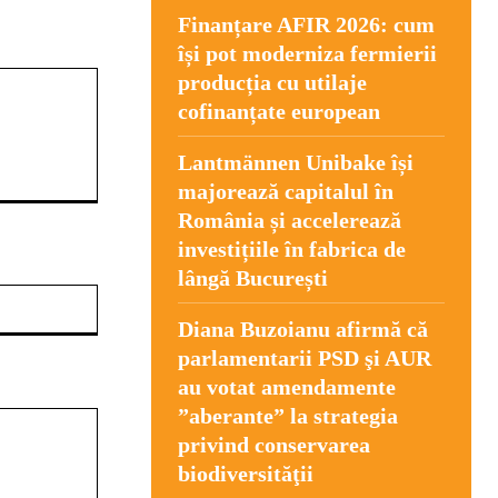
Finanțare AFIR 2026: cum
își pot moderniza fermierii
producția cu utilaje
cofinanțate european
Lantmännen Unibake își
majorează capitalul în
România și accelerează
investițiile în fabrica de
lângă București
Website:
Diana Buzoianu afirmă că
parlamentarii PSD şi AUR
au votat amendamente
”aberante” la strategia
privind conservarea
biodiversităţii