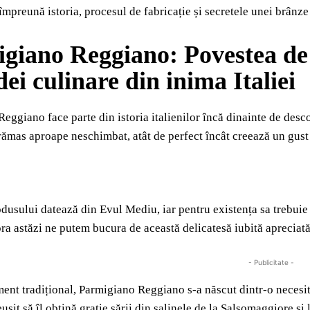
mpreună istoria, procesul de fabricație și secretele unei brânze c
giano Reggiano: Povestea de
dei culinare din inima Italiei
eggiano face parte din istoria italienilor încă dinainte de des
rămas aproape neschimbat, atât de perfect încât creează un gust 
dusului datează din Evul Mediu, iar pentru existența sa trebuie 
ora astăzi ne putem bucura de această delicatesă iubită aprecia
- Publicitate -
ment tradițional, Parmigiano Reggiano s-a născut dintr-o necesit
eușit să îl obțină grație sării din salinele de la Salsomaggiore și