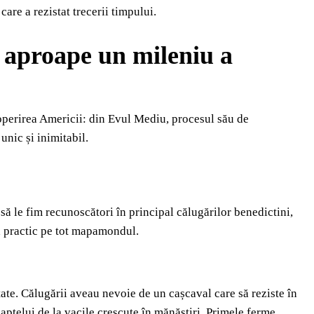
are a rezistat trecerii timpului.
 aproape un mileniu a
coperirea Americii: din Evul Mediu, procesul său de
unic și inimitabil.
să le fim recunoscători în principal călugărilor benedictini,
tă practic pe tot mapamondul.
ate. Călugării aveau nevoie de un cașcaval care să reziste în
 laptelui de la vacile crescute în mănăstiri. Primele ferme