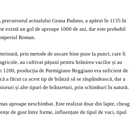
o, precursorul actualului Grana Padano, a apărut în 1135 în
ne există un gol de aproape 1000 de ani, dar este probabil
 Imperiul Roman.
lterioară, prin metode de uscare bine puse la punct, care îi
gricole, au cultivat pășuni pentru hrănirea vacilor și au
ja în 1200, producția de Parmigiano Reggiano era suficient de
că a făcut ca acest tip de brânză să se răspândească, dar a
ioruri și alte tipuri de brânzeturi, prin schimburi în natură.
as aproape neschimbat. Este realizat doar din lapte, cheag
rențe de gust între forme, influențate de tipul de vaci, tipul