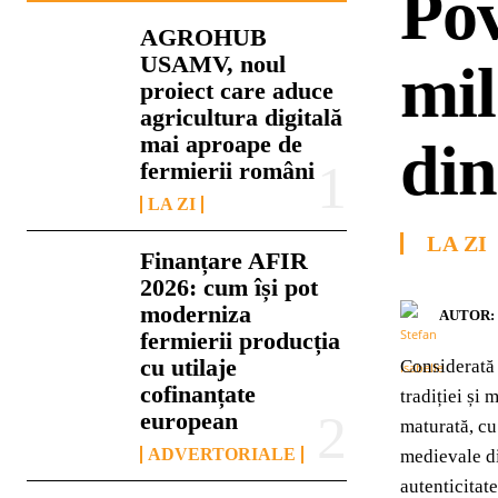
Pov
AGROHUB
USAMV, noul
mil
proiect care aduce
agricultura digitală
mai aproape de
din
fermierii români
LA ZI
LA ZI
Finanțare AFIR
2026: cum își pot
moderniza
AUTOR:
fermierii producția
cu utilaje
Considerată 
cofinanțate
tradiției și
european
maturată, cu
ADVERTORIALE
medievale d
autenticitat