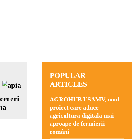
POPULAR
ARTICLES
cereri
AGROHUB USAMV, noul
ha
proiect care aduce
agricultura digitală mai
aproape de fermierii
români