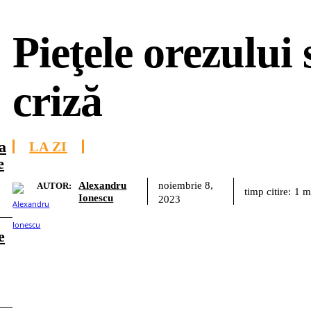
Pieţele orezului 
criză
a
LA ZI
e
Alexandru
noiembrie 8,
AUTOR:
timp citire:
1
m
Ionescu
2023
e