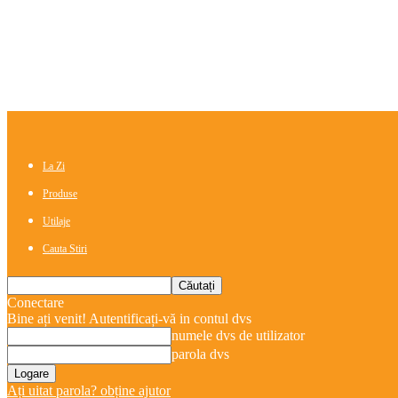
La Zi
Produse
Utilaje
Cauta Stiri
Conectare
Bine ați venit! Autentificați-vă in contul dvs
numele dvs de utilizator
parola dvs
Ați uitat parola? obține ajutor