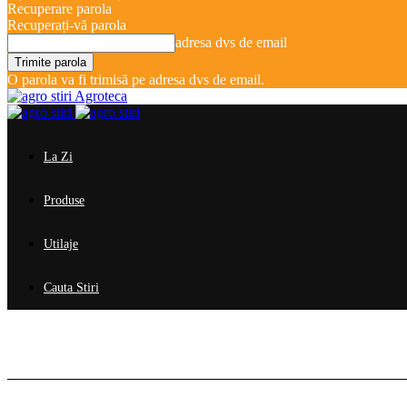
Recuperare parola
Recuperați-vă parola
adresa dvs de email
O parola va fi trimisă pe adresa dvs de email.
Agroteca
La Zi
Produse
Utilaje
Cauta Stiri