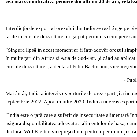
cea mai semnificativă penurie din ultimii 20 de ani, rela
Interdicţia de export al orezului din India se răsfrânge pe p
ţările în curs de dezvoltare nu îşi pot permite să cumpere sau
”Singura lipsă în acest moment ar fi într-adevăr orezul simplu,
în multe ţări din Africa şi Asia de Sud-Est. Şi când au aplicat 
curs de dezvoltare”, a declarat Peter Bachmann, vicepreşedin
- Publ
Mai ântâi, India a interzis exporturile de orez spart şi a imp
septembrie 2022. Apoi, în iulie 2023, India a interzis exportu
”India este o ţară care a suferit de insecuritate alimentară în
asigura disponibilitatea adecvată a alimentelor de bază, cum 
declarat Will Kletter, vicepreşedinte pentru operaţiuni şi st