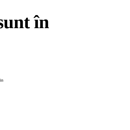
sunt în
in