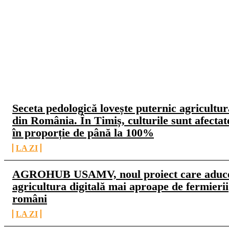
CELE MAI CITITE
Seceta pedologică lovește puternic agricultur
din România. În Timiș, culturile sunt afectat
în proporție de până la 100%
LA ZI
AGROHUB USAMV, noul proiect care aduc
agricultura digitală mai aproape de fermierii
români
LA ZI