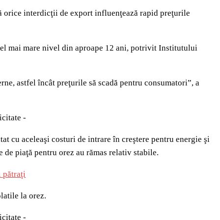
 orice interdicţii de export influenţează rapid preţurile
l mai mare nivel din aproape 12 ani, potrivit Institutului
erne, astfel încât preţurile să scadă pentru consumatori”, a
icitate -
at cu aceleaşi costuri de intrare în creştere pentru energie şi
e de piaţă pentru orez au rămas relativ stabile.
 pătraţi
atile la orez.
icitate -