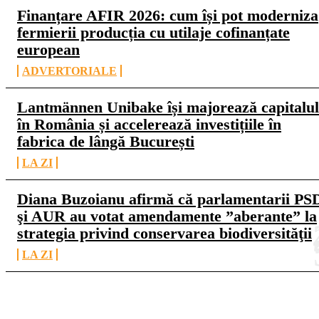
Finanțare AFIR 2026: cum își pot moderniza
fermierii producția cu utilaje cofinanțate
european
ADVERTORIALE
Lantmännen Unibake își majorează capitalul
în România și accelerează investițiile în
fabrica de lângă București
LA ZI
Diana Buzoianu afirmă că parlamentarii PS
şi AUR au votat amendamente ”aberante” la
strategia privind conservarea biodiversităţii
LA ZI