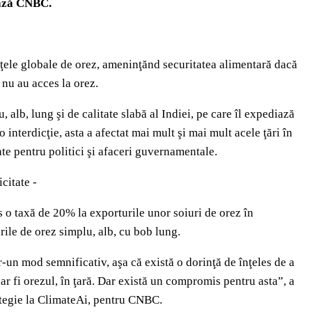
tează CNBC.
ieţele globale de orez, ameninţănd securitatea alimentară dacă
 nu au acces la orez.
 alb, lung şi de calitate slabă al Indiei, pe care îl expediază
o interdicţie, asta a afectat mai mult şi mai mult acele ţări în
te pentru politici şi afaceri guvernamentale.
icitate -
us o taxă de 20% la exporturile unor soiuri de orez în
rile de orez simplu, alb, cu bob lung.
tr-un mod semnificativ, aşa că există o dorinţă de înţeles de a
ar fi orezul, în ţară. Dar există un compromis pentru asta”, a
rategie la ClimateAi, pentru CNBC.