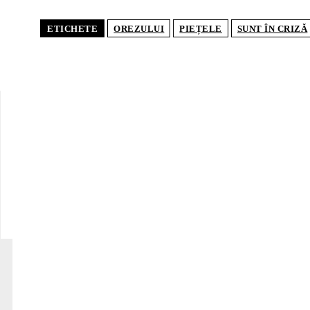
ETICHETE
OREZULUI
PIEȚELE
SUNT ÎN CRIZĂ
POP
Seceta
Români
de pâ
AGROH
digit
Finan
produ