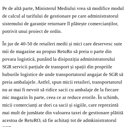
Pe de altă parte, Ministerul Mediului vrea să modifice modul
de calcul al tarifului de gestionare pe care administratorul
sistemului de garanție returnare îl plătește comercianților,
potrivit unui proiect de ordin.
În jur de 40-50 de retaileri medii și mici care deservesc sute
mii de magazine au propus RetuRo să preia o parte din
povara logistică, punând la disipoziția administratorului
SGR servicii parțiale de transport și spații din propriile
huburile logistice de unde transportatorul angajat de SGR să
preia ambalajele. Astfel, spun micii retaileri, transportatorul
nu ar mai fi nevoit să ridice sacii cu ambalaje de la fiecare
mic magazin în parte, ceea ce ar reduce erorile. În schimb,
micii comercianți ar dori ca sacii și sigiile, care reprezintă
mai mult de jumătate din valoarea taxei de gestionare plătită
acestoa de RetuRO, să fie achitați tot de admkinistratorul