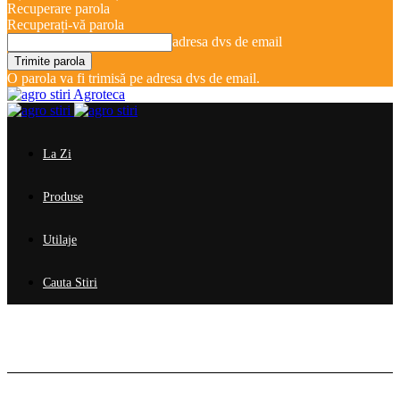
Recuperare parola
Recuperați-vă parola
adresa dvs de email
O parola va fi trimisă pe adresa dvs de email.
Agroteca
La Zi
Produse
Utilaje
Cauta Stiri