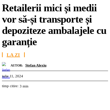
Retailerii mici și medii
vor să-și transporte și
depoziteze ambalajele cu
garanție
LA ZI
Stefan Alexiu
AUTOR:
iulie 11, 2024
timp citire:
3
min