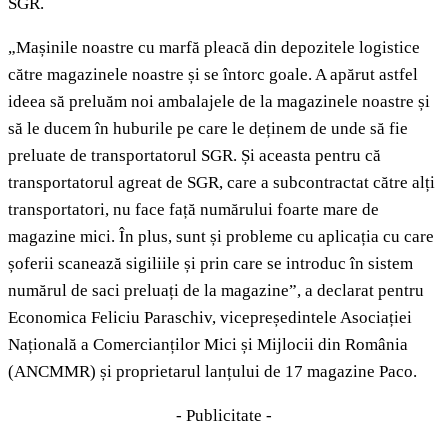
SGR.
„Mașinile noastre cu marfă pleacă din depozitele logistice
către magazinele noastre și se întorc goale. A apărut astfel
ideea să preluăm noi ambalajele de la magazinele noastre și
să le ducem în huburile pe care le deținem de unde să fie
preluate de transportatorul SGR. Și aceasta pentru că
transportatorul agreat de SGR, care a subcontractat către alți
transportatori, nu face față numărului foarte mare de
magazine mici. În plus, sunt și probleme cu aplicația cu care
șoferii scanează sigiliile și prin care se introduc în sistem
numărul de saci preluați de la magazine”, a declarat pentru
Economica Feliciu Paraschiv, vicepreședintele Asociației
Națională a Comercianților Mici și Mijlocii din România
(ANCMMR) și proprietarul lanțului de 17 magazine Paco.
- Publicitate -