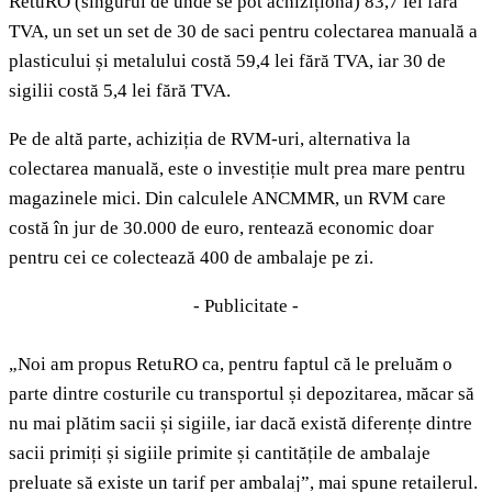
RetuRO (singurul de unde se pot achiziționa) 83,7 lei fără
TVA, un set un set de 30 de saci pentru colectarea manuală a
plasticului și metalului costă 59,4 lei fără TVA, iar 30 de
sigilii costă 5,4 lei fără TVA.
Pe de altă parte, achiziția de RVM-uri, alternativa la
colectarea manuală, este o investiție mult prea mare pentru
magazinele mici. Din calculele ANCMMR, un RVM care
costă în jur de 30.000 de euro, rentează economic doar
pentru cei ce colectează 400 de ambalaje pe zi.
- Publicitate -
„Noi am propus RetuRO ca, pentru faptul că le preluăm o
parte dintre costurile cu transportul și depozitarea, măcar să
nu mai plătim sacii și sigiile, iar dacă există diferențe dintre
sacii primiți și sigiile primite și cantitățile de ambalaje
preluate să existe un tarif per ambalaj”, mai spune retailerul.