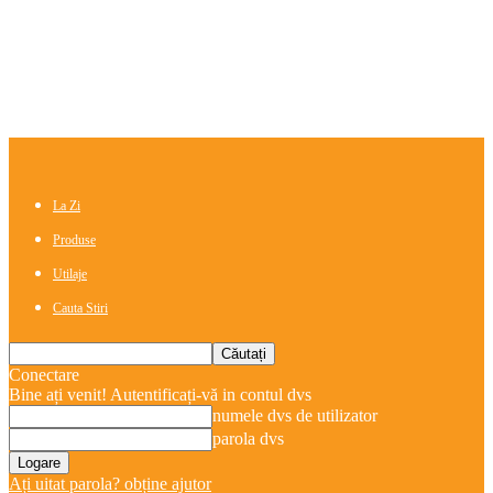
La Zi
Produse
Utilaje
Cauta Stiri
Conectare
Bine ați venit! Autentificați-vă in contul dvs
numele dvs de utilizator
parola dvs
Ați uitat parola? obține ajutor