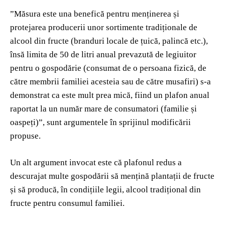
”Măsura este una benefică pentru menținerea și
protejarea producerii unor sortimente tradiționale de
alcool din fructe (branduri locale de țuică, palincă etc.),
însă limita de 50 de litri anual prevazută de legiuitor
pentru o gospodărie (consumat de o persoana fizică, de
către membrii familiei acesteia sau de către musafiri) s-a
demonstrat ca este mult prea mică, fiind un plafon anual
raportat la un număr mare de consumatori (familie și
oaspeți)”, sunt argumentele în sprijinul modificării
propuse.
Un alt argument invocat este că plafonul redus a
descurajat multe gospodării să mențină plantații de fructe
și să producă, în condițiile legii, alcool tradițional din
fructe pentru consumul familiei.