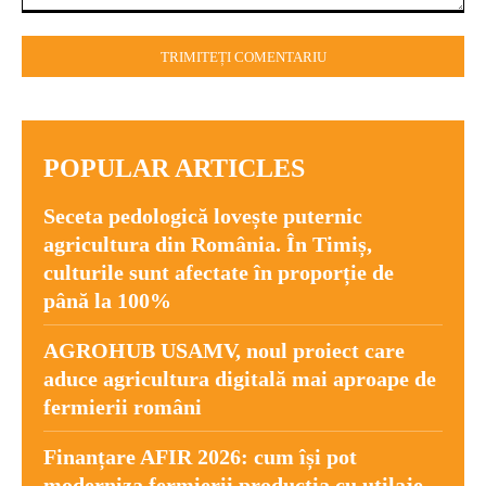
Comentariu:
POPULAR ARTICLES
Seceta pedologică lovește puternic
agricultura din România. În Timiș,
culturile sunt afectate în proporție de
până la 100%
AGROHUB USAMV, noul proiect care
aduce agricultura digitală mai aproape de
fermierii români
Finanțare AFIR 2026: cum își pot
moderniza fermierii producția cu utilaje