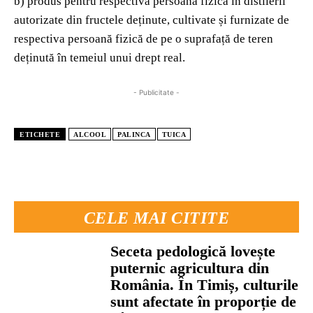
b) produs pentru respectiva persoană fizică în distilerii
autorizate din fructele deținute, cultivate și furnizate de
respectiva persoană fizică de pe o suprafață de teren
deținută în temeiul unui drept real.
- Publicitate -
ETICHETE
ALCOOL
PALINCA
TUICA
CELE MAI CITITE
Seceta pedologică lovește
puternic agricultura din
România. În Timiș, culturile
sunt afectate în proporție de