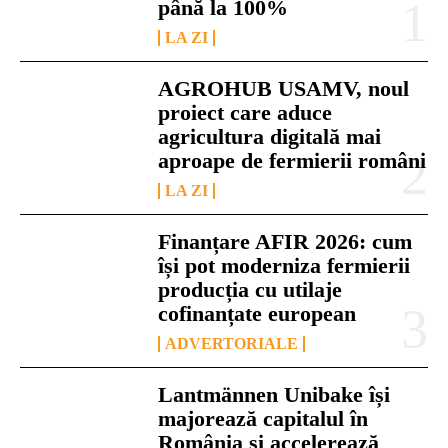
până la 100%
LA ZI
AGROHUB USAMV, noul
proiect care aduce
agricultura digitală mai
aproape de fermierii români
LA ZI
Finanțare AFIR 2026: cum
își pot moderniza fermierii
producția cu utilaje
cofinanțate european
ADVERTORIALE
Lantmännen Unibake își
majorează capitalul în
România și accelerează