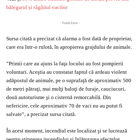
bălegarul și râgâitul vacilor
- Publicitate -
Sursa citată a precizat că alarma a fost dată de proprietar,
care era într-o rulotă, în apropierea grajdului de animale.
”Primii care au ajuns la faţa locului au fost pompierii
voluntari. Aceştia au constatat faptul că ardeau violent
adăpostul de animale, pe o suprafaţă de aproximativ 500
de metri pătraţi, mai mulţi baloţi de furaje, cauciucuri,
două autoturisme şi o cisternă remorcabilă. Din
nefericire, cele aproximativ 70 de vaci nu au putut fi
salvate”, a precizat sursa citată.
În acest moment, incendiul este localizat şi se lucrează
pentru stingerea incendiului şi înlăturarea efectelor.