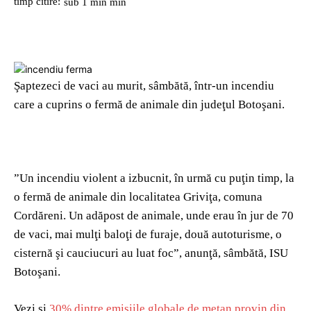
timp citire:
sub 1 min
min
Şaptezeci de vaci au murit, sâmbătă, într-un incendiu
care a cuprins o fermă de animale din judeţul Botoşani.
”Un incendiu violent a izbucnit, în urmă cu puţin timp, la
o fermă de animale din localitatea Griviţa, comuna
Cordăreni. Un adăpost de animale, unde erau în jur de 70
de vaci, mai mulţi baloţi de furaje, două autoturisme, o
cisternă şi cauciucuri au luat foc”, anunţă, sâmbătă, ISU
Botoşani.
Vezi și
30% dintre emisiile globale de metan provin din