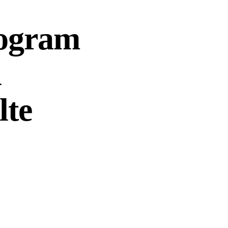
ogram
u
lte