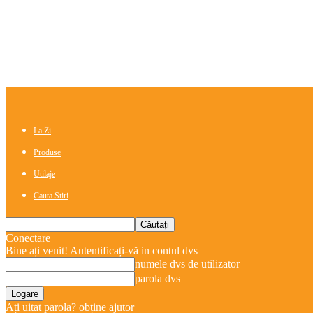
La Zi
Produse
Utilaje
Cauta Stiri
Conectare
Bine ați venit! Autentificați-vă in contul dvs
numele dvs de utilizator
parola dvs
Ați uitat parola? obține ajutor