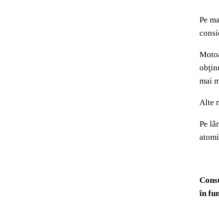
Pe ma
consi
Motoa
obţin
mai m
Alte 
Pe lâ
atomi
Consu
în fu