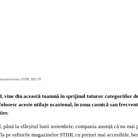
motoferăstrău STIHL MS170
 vine din această toamnă în sprijinul tuturor categoriilor de
folosesc aceste utilaje ocazional, în zona casnică sau frecvent,
ier.
l, până la sfârșitul lunii noiembrie, compania anunță că nu mai 
fla pe rafturile magazinelor STIHL cu prețuri mai accesibile, be