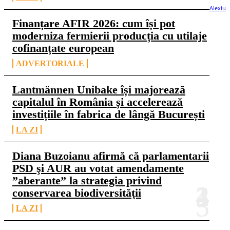
Finanțare AFIR 2026: cum își pot
moderniza fermierii producția cu utilaje
cofinanțate european
ADVERTORIALE
Lantmännen Unibake își majorează
capitalul în România și accelerează
investițiile în fabrica de lângă București
LA ZI
Diana Buzoianu afirmă că parlamentarii
PSD şi AUR au votat amendamente
”aberante” la strategia privind
conservarea biodiversităţii
LA ZI