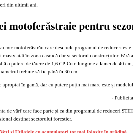
ri din ultimii ani.
ei motoferăstraie pentru sezo
ai mic motoferăstrău care deschide programul de reduceri este
it masiv atât în zona casnică dar și sectorul construcțiilor. Fără
ltă o putere de tăiere de 1,6 CP. Cu o lungime a lamei de 40 cm,
diametrul trebuie să fie până în 30 cm.
e apropiat în gamă, dar cu putere puțin mai mare este și modelu
- Publicita
nta de vârf care face parte și ea din programul de reduceri STI
sional destinat sectorului forestier.
Vezi și
Utilajele cu acumulatori tot mai folosite în grădină