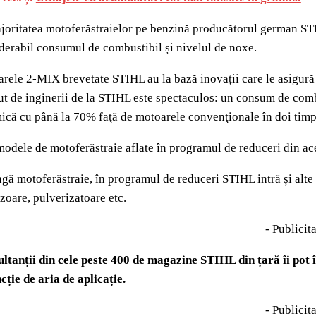
joritatea motoferăstraielor pe benzină producătorul german S
derabil consumul de combustibil și nivelul de noxe.
rele 2-MIX brevetate STIHL au la bază inovații care le asigură u
ut de inginerii de la STIHL este spectaculos: un consum de comb
ică cu până la 70% faţă de motoarele convenţionale în doi timp
modele de motoferăstraie aflate în programul de reduceri din a
ngă motoferăstraie, în programul de reduceri STIHL intră și alte
zoare, pulverizatoare etc.
- Publicita
ltanții din cele peste 400 de magazine STIHL din țară îi pot 
ncție de aria de aplicație.
- Publicita