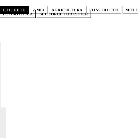
ETICHETE
2-MIX
AGRICULTURA
CONSTRUCTII
MOTO
PEISAGISTICA
SECTORUL FORESTIER
POP
Secet
Român
de pâ
AGRO
agric
Finan