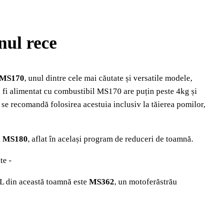
nul rece
MS170
, unul dintre cele mai căutate și versatile modele,
 a fi alimentat cu combustibil MS170 are puțin peste 4kg și
 se recomandă folosirea acestuia inclusiv la tăierea pomilor,
l
MS180
, aflat în același program de reduceri de toamnă.
te -
HL din această toamnă este
MS362
, un motoferăstrău