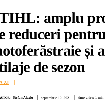
TIHL: amplu pr
e reduceri pentr
otoferăstraie și a
tilaje de sezon
A ZI
Stefan Alexiu
timp citire:
1
min
septembrie 10, 2021
AUTOR: