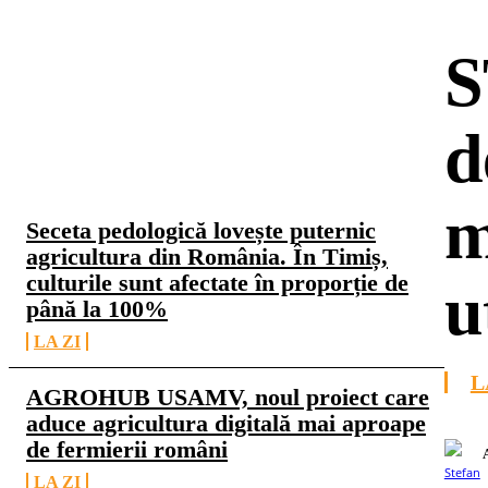
S
d
CELE MAI CITITE
m
Seceta pedologică lovește puternic
agricultura din România. În Timiș,
culturile sunt afectate în proporție de
u
până la 100%
LA ZI
L
AGROHUB USAMV, noul proiect care
aduce agricultura digitală mai aproape
de fermierii români
LA ZI