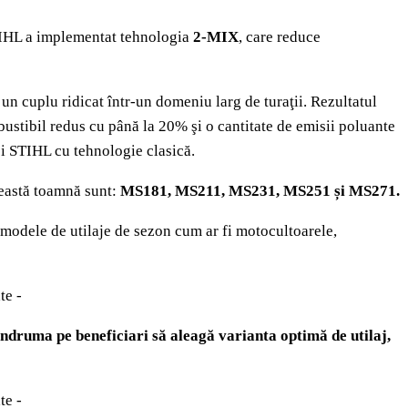
TIHL a implementat tehnologia
2-MIX
, care reduce
n cuplu ridicat într-un domeniu larg de turaţii. Rezultatul
ustibil redus cu până la 20% şi o cantitate de emisii poluante
i STIHL cu tehnologie clasică.
ceastă toamnă sunt:
MS181, MS211, MS231, MS251 și MS271.
 modele de utilaje de sezon cum ar fi motocultoarele,
te -
îndruma pe beneficiari să aleagă varianta optimă de utilaj,
te -