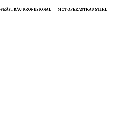
FEĂSTRĂU PROFESIONAL
MOTOFERASTRAU STIHL
ULAR ARTICLES
a pedologică lovește puternic agricultura din
ia. În Timiș, culturile sunt afectate în proporție
nă la 100%
HUB USAMV, noul proiect care aduce
ultura digitală mai aproape de fermierii români
țare AFIR 2026: cum își pot moderniza fermierii