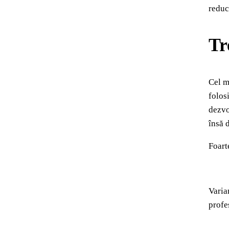
reduce
Tr
Cel m
folos
dezvo
însă 
Foart
Varia
profe