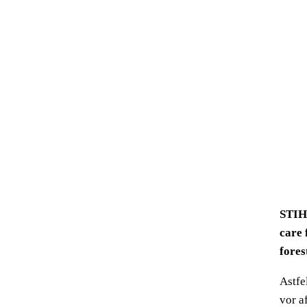
STIHL
care 
forest
Astfe
vor a