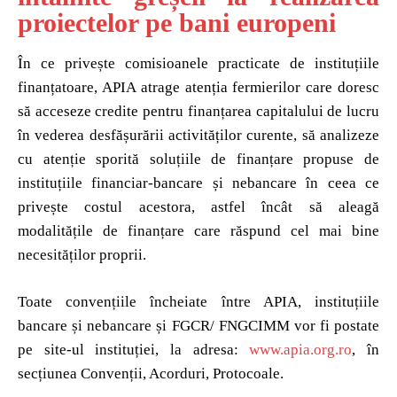
proiectelor pe bani europeni
În ce privește comisioanele practicate de instituțiile
finanțatoare, APIA atrage atenția fermierilor care doresc
să acceseze credite pentru finanțarea capitalului de lucru
în vederea desfășurării activităților curente, să analizeze
cu atenție sporită soluțiile de finanțare propuse de
instituțiile financiar-bancare și nebancare în ceea ce
privește costul acestora, astfel încât să aleagă
modalitățile de finanțare care răspund cel mai bine
necesităților proprii.
Toate convențiile încheiate între APIA, instituțiile
bancare și nebancare și FGCR/ FNGCIMM vor fi postate
pe site-ul instituției, la adresa:
www.apia.org.ro
, în
secțiunea Convenții, Acorduri, Protocoale.