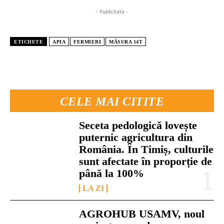
- Publicitate -
ETICHETE
APIA
FERMIERI
MĂSURA 14T
CELE MAI CITITE
Seceta pedologică lovește
puternic agricultura din
România. În Timiș, culturile
sunt afectate în proporție de
până la 100%
LA ZI
AGROHUB USAMV, noul