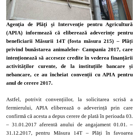
Agenţia de Plăţi şi Intervenţie pentru Agricultură
(APIA) informează că eliberează adeverințe pentru
beneficiarii Măsurii 14T (fosta măsura 215) – Plăți
privind bunăstarea animalelor- Campania 2017, care
intenționează să acceseze credite în vederea finanțării
activităților curente, de la instituțiile bancare și
nebancare, ce au încheiat convenții cu APIA pentru
anul de cerere 2017.
Astfel, potrivit convențiilor, la solicitarea scrisă a
fermierului, APIA eliberează o adeverință prin care
confirmă că acesta a depus cerere de plată în perioada 03.
– 31.01.2017 aferentă anului de angajament 01.01. –
31.12.2017, pentru Măsura 14T – Plăți în favoarea