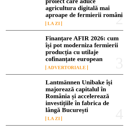
proiect care aduce
agricultura digitală mai
aproape de fermierii români
LA ZI
Finanțare AFIR 2026: cum
își pot moderniza fermierii
producția cu utilaje
cofinanțate european
ADVERTORIALE
Lantmännen Unibake își
majorează capitalul în
România și accelerează
investițiile în fabrica de
lângă București
LA ZI