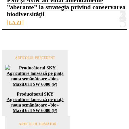
PSD şi AUR au votat amendamente
”aberante” la strategia privind conservarea
biodiversităţii
LA ZI
ARTICOLUL PRECEDENT
Producătorul SKY
Agriculture lansează pe piață
noua semănătoare «bio»
MaxiDrill SW 6000 (P)
ARTICOLUL URMĂTOR