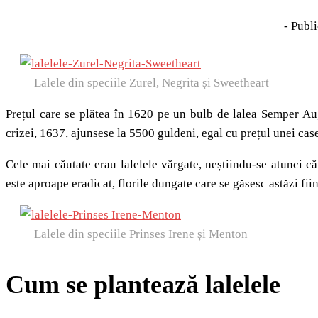
- Publi
Lalele din speciile Zurel, Negrita și Sweetheart
Prețul care se plătea în 1620 pe un bulb de lalea Semper Au
crizei, 1637, ajunsese la 5500 guldeni, egal cu prețul unei cas
Cele mai căutate erau lalelele vărgate, neștiindu-se atunci că
este aproape eradicat, florile dungate care se găsesc astăzi fiind
Lalele din speciile Prinses Irene și Menton
Cum se plantează lalelele