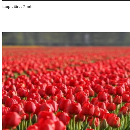
timp citire:
2
min