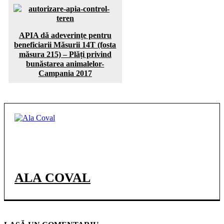
APIA dă adeverințe pentru
beneficiarii Măsurii 14T (fosta
măsura 215) – Plăți privind
bunăstarea animalelor-
Campania 2017
ALA COVAL