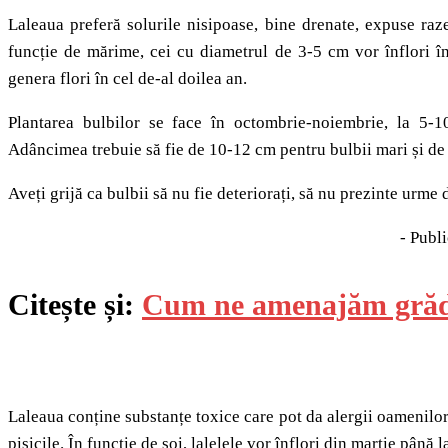
Laleaua preferă solurile nisipoase, bine drenate, expuse raze
funcție de mărime, cei cu diametrul de 3-5 cm vor înflori î
genera flori în cel de-al doilea an.
Plantarea bulbilor se face în octombrie-noiembrie, la 5-1
Adâncimea trebuie să fie de 10-12 cm pentru bulbii mari și de
Aveți grijă ca bulbii să nu fie deteriorați, să nu prezinte urme 
- Publi
Citește și:
Cum ne amenajăm grăd
Laleaua conține substanțe toxice care pot da alergii oamenilor, m
pisicile. În funcție de soi, lalelele vor înflori din martie până la