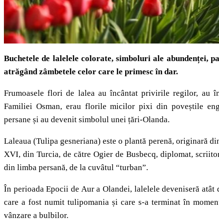
Buchetele de lalelele colorate, simboluri ale abundenței, para
atrăgând zâmbetele celor care le primesc în dar.
Frumoasele flori de lalea au încântat privirile regilor, au
Familiei Osman, erau florile micilor pixi din poveștile eng
persane și au devenit simbolul unei țări-Olanda.
Laleaua (Tulipa gesneriana) este o plantă perenă, originară din
XVI, din Turcia, de către Ogier de Busbecq, diplomat, scriitor
din limba persană, de la cuvâtul “turban”.
În perioada Epocii de Aur a Olandei, lalelele deveniseră atât 
care a fost numit tulipomania și care s-a terminat în momentu
vânzare a bulbilor.