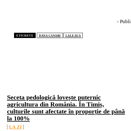
- Publi
ETICHETE
DANA CANARI
LALEAUA
CELE MAI CITITE
Seceta pedologică lovește puternic
agricultura din România. În Timiș,
culturile sunt afectate în proporție de până
la 100%
LA ZI