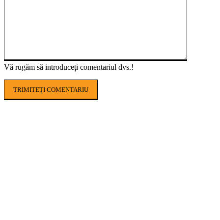
Vă rugăm să introduceți comentariul dvs.!
POPULAR ARTICLES
Seceta pedologică lovește puternic
agricultura din România. În Timiș, culturile
sunt afectate în proporție de până la 100%