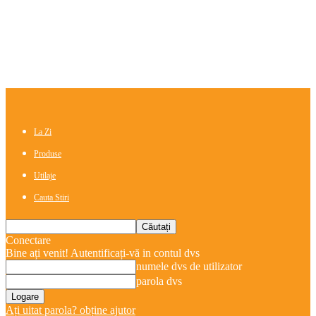
La Zi
Produse
Utilaje
Cauta Stiri
Conectare
Bine ați venit! Autentificați-vă in contul dvs
numele dvs de utilizator
parola dvs
Ați uitat parola? obține ajutor