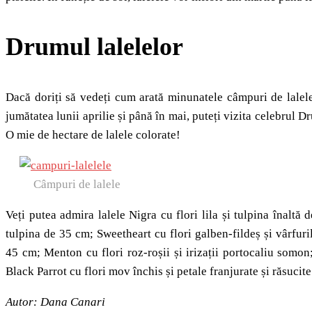
Drumul lalelelor
Dacă doriți să vedeți cum arată minunatele câmpuri de lalele
jumătatea lunii aprilie și până în mai, puteți vizita celebrul D
O mie de hectare de lalele colorate!
Câmpuri de lalele
Veți putea admira lalele Nigra cu flori lila și tulpina înaltă d
tulpina de 35 cm; Sweetheart cu flori galben-fildeș și vârfuril
45 cm; Menton cu flori roz-roșii și irizații portocaliu somon;
Black Parrot cu flori mov închis și petale franjurate și răsucite
Autor: Dana Canari