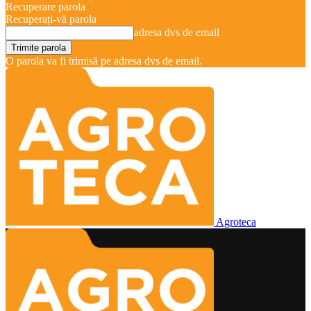
Recuperare parola
Recuperați-vă parola
adresa dvs de email
O parola va fi trimisă pe adresa dvs de email.
Agroteca