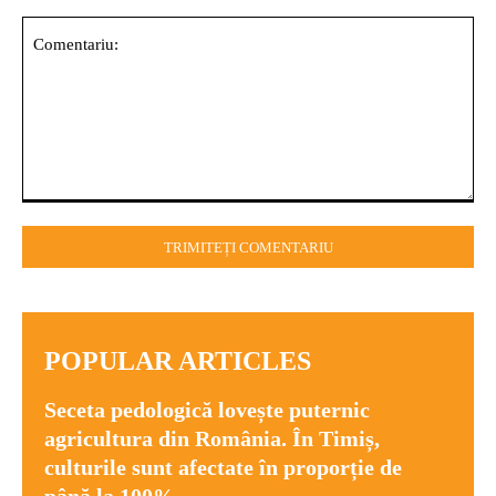
Comentariu:
POPULAR ARTICLES
Seceta pedologică lovește puternic
agricultura din România. În Timiș,
culturile sunt afectate în proporție de