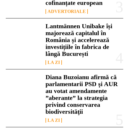
cofinanțate european
ADVERTORIALE
Lantmännen Unibake își
majorează capitalul în
România și accelerează
investițiile în fabrica de
lângă București
LA ZI
Diana Buzoianu afirmă că
parlamentarii PSD şi AUR
au votat amendamente
”aberante” la strategia
privind conservarea
biodiversităţii
LA ZI