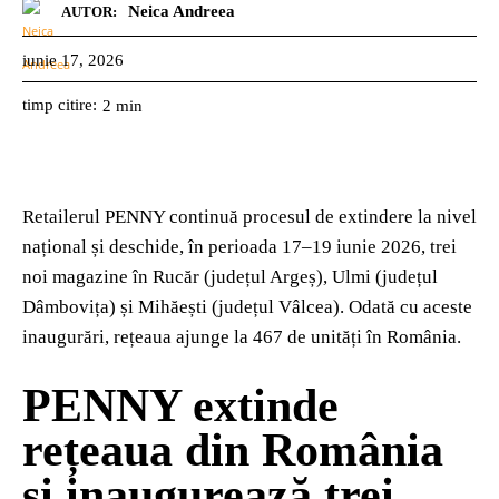
Neica Andreea
AUTOR:
iunie 17, 2026
timp citire:
2
min
Retailerul PENNY continuă procesul de extindere la nivel
național și deschide, în perioada 17–19 iunie 2026, trei
noi magazine în Rucăr (județul Argeș), Ulmi (județul
Dâmbovița) și Mihăești (județul Vâlcea). Odată cu aceste
inaugurări, rețeaua ajunge la 467 de unități în România.
PENNY extinde
rețeaua din România
și inaugurează trei