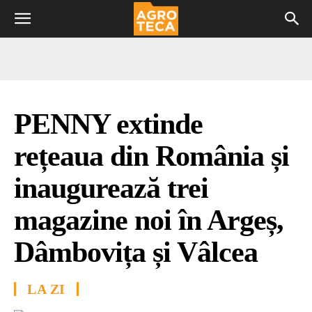
PENNY extinde
rețeaua din România și
inaugurează trei
magazine noi în Argeș,
Dâmbovița și Vâlcea
LA ZI