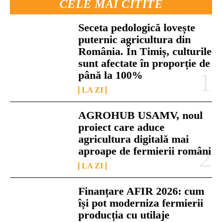
CELE MAI CITITE
Seceta pedologică lovește
puternic agricultura din
România. În Timiș, culturile
sunt afectate în proporție de
până la 100%
LA ZI
AGROHUB USAMV, noul
proiect care aduce
agricultura digitală mai
aproape de fermierii români
LA ZI
Finanțare AFIR 2026: cum
își pot moderniza fermierii
producția cu utilaje