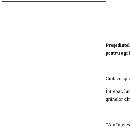
Preşedintel
pentru agric
Ciolacu spun
Întrebat, lu
grânelor di
”Am înţeles 