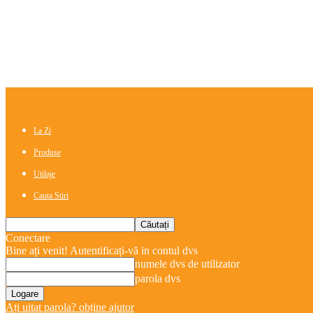
La Zi
Produse
Utilaje
Cauta Stiri
Conectare
Bine ați venit! Autentificați-vă in contul dvs
numele dvs de utilizator
parola dvs
Ați uitat parola? obține ajutor