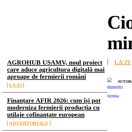
Cio
min
CELE MAI CITITE
AGROHUB USAMV, noul proiect
LA ZI
care aduce agricultura digitală mai
aproape de fermierii români
AUTOR
LA ZI
Finanțare AFIR 2026: cum își pot
moderniza fermierii producția cu
utilaje cofinanțate european
ADVERTORIALE