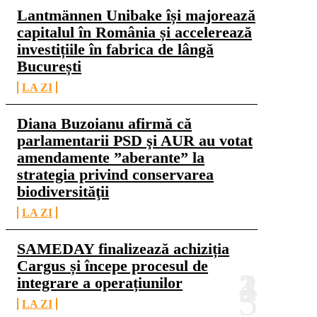
Lantmännen Unibake își majorează
capitalul în România și accelerează
investițiile în fabrica de lângă
București
LA ZI
Diana Buzoianu afirmă că
parlamentarii PSD şi AUR au votat
amendamente ”aberante” la
strategia privind conservarea
biodiversităţii
LA ZI
SAMEDAY finalizează achiziția
Cargus și începe procesul de
integrare a operațiunilor
LA ZI