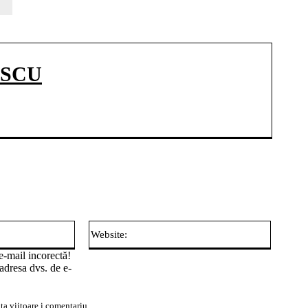
ESCU
Email:*
Website:
e-mail incorectă!
adresa dvs. de e-
ta viitoare i comentariu.