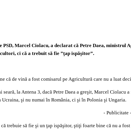
e PSD, Marcel Ciolacu, a declarat că Petre Daea, ministrul Ag
ultori, ci că a trebuit să fie ”ţap ispăşitor”.
e că de vină a fost comisarul pe Agricultură care nu a luat deciz
ni seară, la Antena 3, dacă Petre Daea a greşit, Marcel Ciolacu 
n Ucraina, şi nu numai în România, ci şi în Polonia şi Ungaria.
- Publicitate 
că trebuie să fie şi un ţap ispăşitor, ştiţi foarte bine că nu a fos