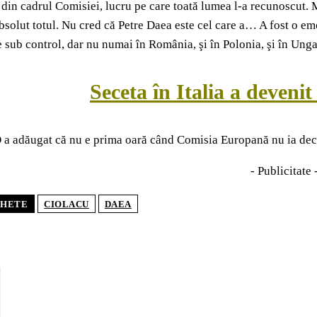
 din cadrul Comisiei, lucru pe care toată lumea l-a recunoscut. M
bsolut totul. Nu cred că Petre Daea este cel care a… A fost o emo
 sub control, dar nu numai în România, şi în Polonia, şi în Unga
Seceta în Italia a deveni
 a adăugat că nu e prima oară când Comisia Europană nu ia deciz
- Publicitate 
CHETE
CIOLACU
DAEA
POP