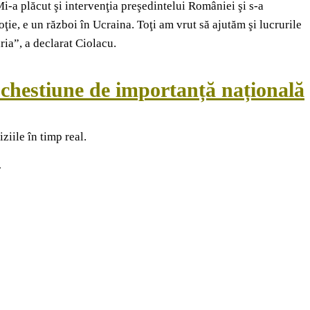
i-a plăcut şi intervenţia preşedintelui României şi s-a
ţie, e un război în Ucraina. Toţi am vrut să ajutăm şi lucrurile
ria”, a declarat Ciolacu.
t chestiune de importanță națională
iile în timp real.
-
ULAR ARTICLES