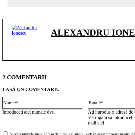
ALEXANDRU ION
2 COMENTARII
LASĂ UN COMENTARIU
Nume:*
Introduceți aici numele dvs.
Ați introdus o adresă de 
Vă rugăm să introduceți 
mail aici
Salvați numele meu, adresa de e-mail și site-ul web în acest browser pentru da