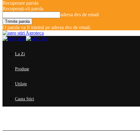
Recuperare parola
Recuperați-vă parola
adresa dvs de email
O parola va fi trimisă pe adresa dvs de email.
Agroteca
La Zi
Produse
Utilaje
Cauta Stiri