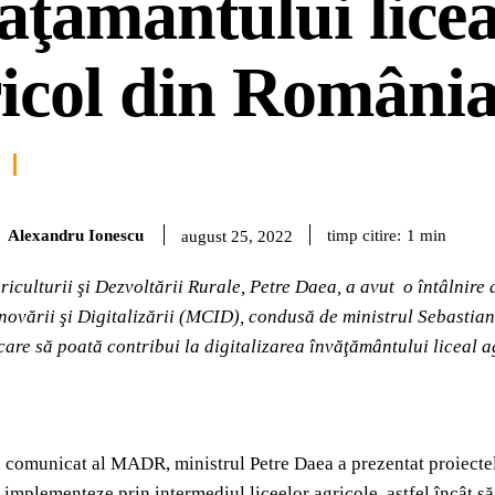
ăţământului licea
icol din Români
Alexandru Ionescu
timp citire:
1
min
august 25, 2022
riculturii şi Dezvoltării Rurale, Petre Daea, a avut o întâlnire 
Inovării şi Digitalizării (MCID), condusă de ministrul Sebastia
care să poată contribui la digitalizarea învăţământului liceal 
i comunicat al MADR, ministrul Petre Daea a prezentat proiectel
e implementeze prin intermediul liceelor agricole, astfel încât să