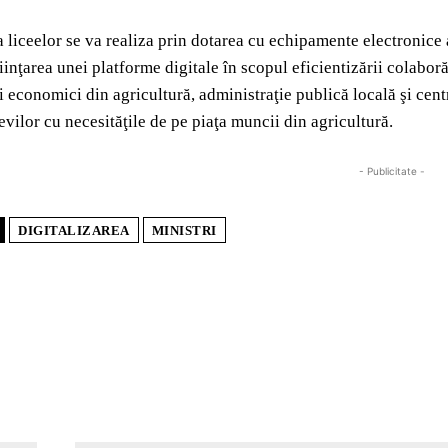
a liceelor se va realiza prin dotarea cu echipamente electronice 
iinţarea unei platforme digitale în scopul eficientizării colaboră
i economici din agricultură, administraţie publică locală şi centra
levilor cu necesităţile de pe piaţa muncii din agricultură.
- Publicitate -
DIGITALIZAREA
MINISTRI