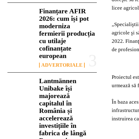
licee agricol
Finanțare AFIR
2026: cum își pot
„Specialişti
moderniza
fermierii producția
agricole şi 
cu utilaje
2022. Finanţ
cofinanțate
de profesion
european
ADVERTORIALE
Proiectul es
Lantmännen
urmează să 
Unibake își
majorează
În baza aces
capitalul în
România și
infrastructur
accelerează
instruirea ca
investițiile în
fabrica de lângă