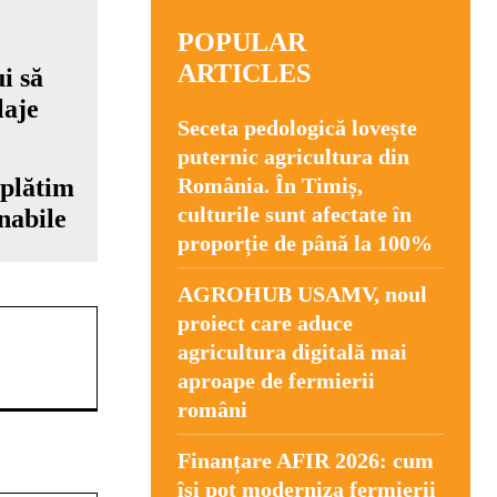
POPULAR
ARTICLES
Seceta pedologică lovește
puternic agricultura din
 plătim
România. În Timiș,
culturile sunt afectate în
nabile
proporție de până la 100%
AGROHUB USAMV, noul
proiect care aduce
agricultura digitală mai
aproape de fermierii
români
Finanțare AFIR 2026: cum
își pot moderniza fermierii