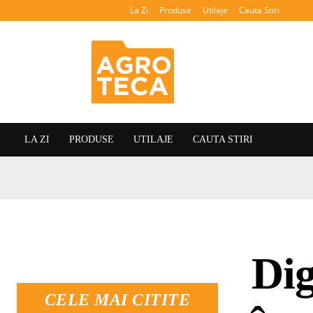
La Zi
Produse
Utilaje
Cauta Stiri
Agroteca
LA ZI
PRODUSE
UTILAJE
CAUTA STIRI
Dig
CELE MAI CITITE