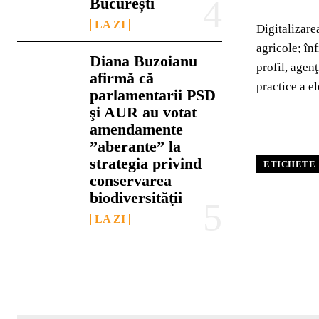
București
LA ZI
Digitalizare
agricole; înf
Diana Buzoianu
profil, agenţ
afirmă că
practice a e
parlamentarii PSD
şi AUR au votat
amendamente
”aberante” la
strategia privind
ETICHETE
conservarea
biodiversităţii
LA ZI