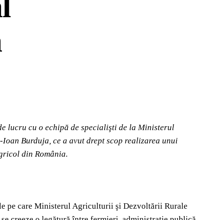
l
a
de lucru cu o echipă de specialişti de la Ministerul
n-Ioan Burduja, ce a avut drept scop realizarea unui
agricol din România.
e pe care Ministerul Agriculturii şi Dezvoltării Rurale
 se creeze o legătură între fermieri, administraţie publică,