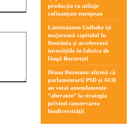
Website:
producția cu utilaje
cofinanțate european
Lantmännen Unibake își
majorează capitalul în
România și accelerează
investițiile în fabrica de
lângă București
Diana Buzoianu afirmă că
parlamentarii PSD şi AUR
au votat amendamente
”aberante” la strategia
privind conservarea
biodiversităţii