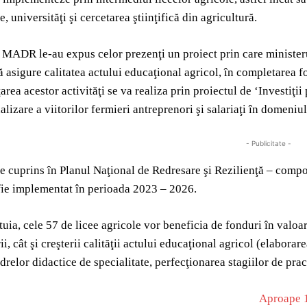
e, universităţi şi cercetarea ştiinţifică din agricultură.
i MADR le-au expus celor prezenţi un proiect prin care ministeru
să asigure calitatea actului educaţional agricol, în completarea f
area acestor activităţi se va realiza prin proiectul de ‘Investiţii
alizare a viitorilor fermieri antreprenori şi salariaţi în domeniul
- Publicitate -
te cuprins în Planul Naţional de Redresare şi Rezilienţă – com
fie implementat în perioada 2023 – 2026.
tuia, cele 57 de licee agricole vor beneficia de fonduri în valoar
ii, cât şi creşterii calităţii actului educaţional agricol (elabora
drelor didactice de specialitate, perfecţionarea stagiilor de prac
Aproape 1