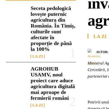
înv
Seceta pedologică
lovește puternic
agr
agricultura din
România. În Timiș,
culturile sunt
LA ZI
afectate în
proporție de până
la 100%
AUTOR:
LA ZI
Ministrul Ag
AGROHUB
Cercetării, 
USAMV, noul
parteneriat 
proiect care aduce
agricultura digitală
mai aproape de
fermierii români
Potrivit unu
LA ZI
doreşte să l