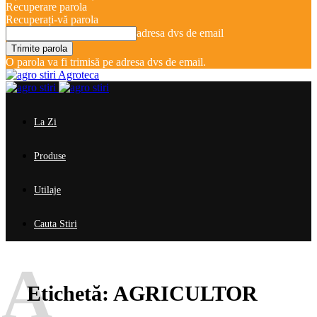
Recuperare parola
Recuperați-vă parola
adresa dvs de email
O parola va fi trimisă pe adresa dvs de email.
Agroteca
La Zi
Produse
Utilaje
Cauta Stiri
A
Etichetă:
AGRICULTOR