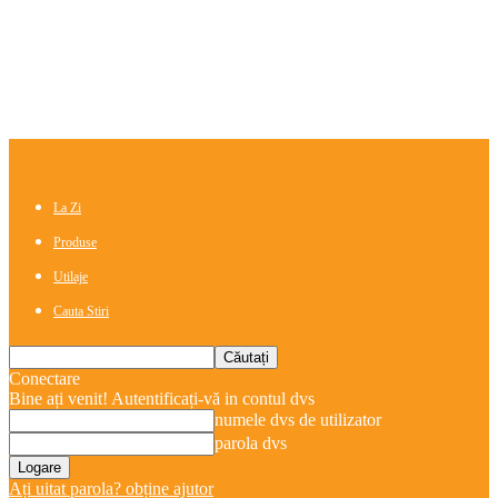
La Zi
Produse
Utilaje
Cauta Stiri
Conectare
Bine ați venit! Autentificați-vă in contul dvs
numele dvs de utilizator
parola dvs
Ați uitat parola? obține ajutor