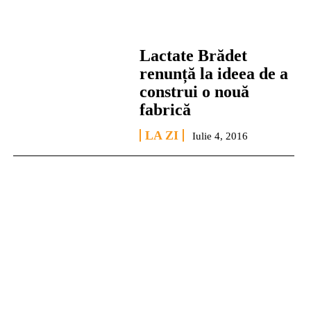
Lactate Brădet
renunță la ideea de a
construi o nouă
fabrică
LA ZI
Iulie 4, 2016