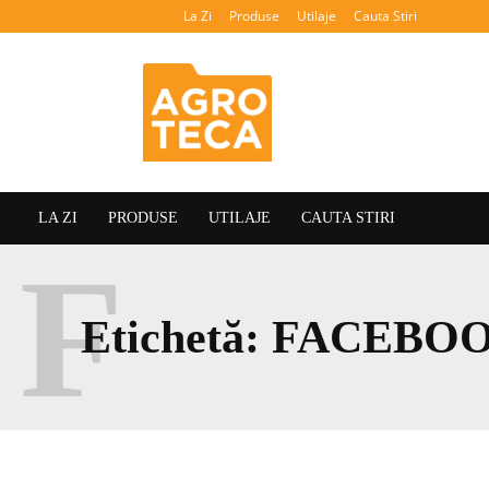
La Zi
Produse
Utilaje
Cauta Stiri
Agroteca
LA ZI
PRODUSE
UTILAJE
CAUTA STIRI
F
Etichetă:
FACEBO