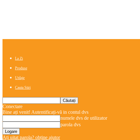
La Zi
Produse
Utilaje
Cauta Stiri
Conectare
Bine ați venit! Autentificați-vă in contul dvs
numele dvs de utilizator
parola dvs
Ați uitat parola? obține ajutor