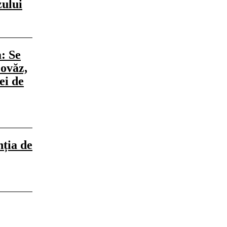
zului
: Se
 ovăz,
ei de
nția de