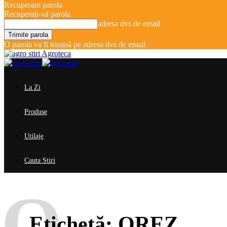
Recuperare parola
Recuperați-vă parola
adresa dvs de email
O parola va fi trimisă pe adresa dvs de email.
Agroteca
La Zi
Produse
Utilaje
Cauta Stiri
O
Etichetă:
OREZ