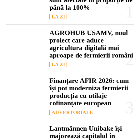
până la 100%
LA ZI
AGROHUB USAMV, noul
proiect care aduce
agricultura digitală mai
aproape de fermierii români
LA ZI
Finanțare AFIR 2026: cum
își pot moderniza fermierii
producția cu utilaje
cofinanțate european
ADVERTORIALE
Lantmännen Unibake își
majorează capitalul în