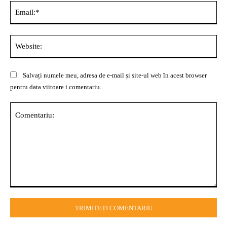
Ema
Web
Salvați numele meu, adresa de e-mail și site-ul web în acest browser
pentru data viitoare i comentariu.
Comentariu: