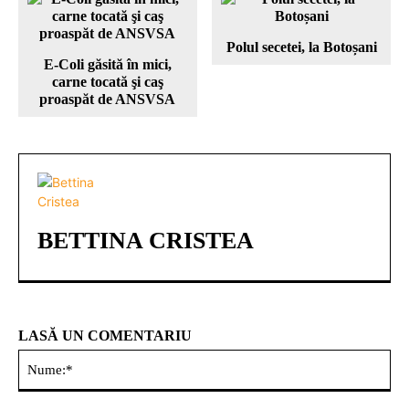
Polul secetei, la Botoșani
E-Coli găsită în mici,
carne tocată şi caş
proaspăt de ANSVSA
BETTINA CRISTEA
LASĂ UN COMENTARIU
Nu