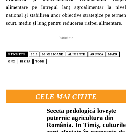
alimentare pe întregul lanţ agroalimentar la nivel
naţional şi stabilirea unor obiective strategice pe termen
scurt, mediu şi lung pentru reducerea risipei alimentare.
- Publicitate -
ETICHETE
2013
90 MILIOANE
ALIMENTE
ARUNCA
MADR
ONG
RISIPA
TONE
CELE MAI CITITE
Seceta pedologică lovește
puternic agricultura din
România. În Timiș, culturile
sunt afectate în proporție de