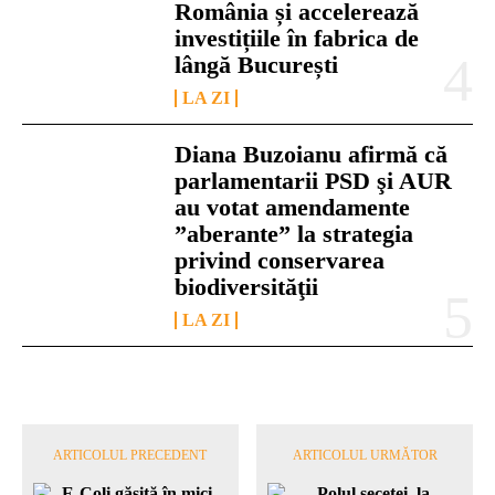
România și accelerează
investițiile în fabrica de
lângă București
LA ZI
Diana Buzoianu afirmă că
parlamentarii PSD şi AUR
au votat amendamente
”aberante” la strategia
privind conservarea
biodiversităţii
LA ZI
ARTICOLUL PRECEDENT
ARTICOLUL URMĂTOR