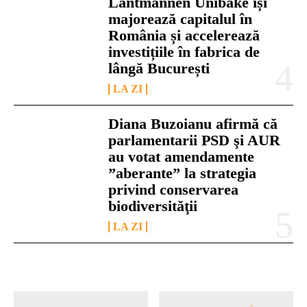
Lantmännen Unibake își
majorează capitalul în
România și accelerează
investițiile în fabrica de
lângă București
LA ZI
Diana Buzoianu afirmă că
parlamentarii PSD şi AUR
au votat amendamente
”aberante” la strategia
privind conservarea
biodiversităţii
LA ZI