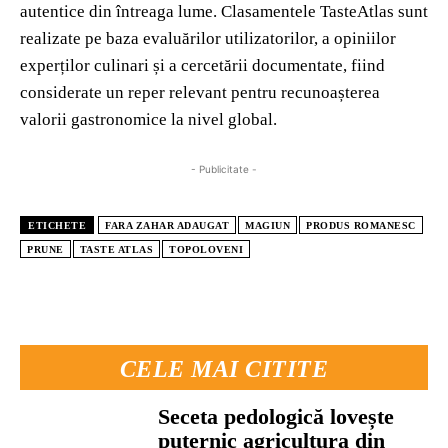
autentice din întreaga lume. Clasamentele TasteAtlas sunt
realizate pe baza evaluărilor utilizatorilor, a opiniilor
experților culinari și a cercetării documentate, fiind
considerate un reper relevant pentru recunoașterea
valorii gastronomice la nivel global.
- Publicitate -
ETICHETE
FARA ZAHAR ADAUGAT
MAGIUN
PRODUS ROMANESC
PRUNE
TASTE ATLAS
TOPOLOVENI
CELE MAI CITITE
Seceta pedologică lovește
puternic agricultura din