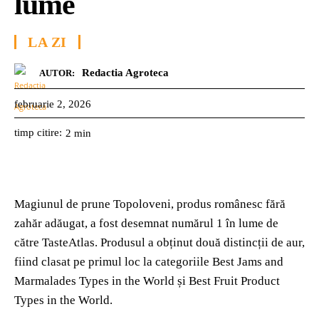
lume
LA ZI
Redactia Agroteca
AUTOR:
februarie 2, 2026
timp citire:
2
min
Magiunul de prune Topoloveni, produs românesc fără
zahăr adăugat, a fost desemnat
numărul
1 în lume de
către TasteAtlas
.
Produsul
a obținut două distincții de aur,
fiind clasat pe primul loc la categoriile Best Jams and
Marmalades Types in the World și Best Fruit Product
Types in the World.