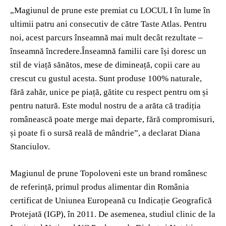
„Magiunul
de prune este prem
ia
t cu LOCUL I în lume în
ultimii patru ani consecutiv de către Taste Atlas.
Pentru
noi, acest parcurs înseamnă mai mult decât rezultate –
înseamnă încredere.
Înseamnă familii
care își doresc un
stil de viață sănătos,
mese de dimineață, copii care au
crescut cu gustul acesta.
Sunt produse 100% naturale,
fără zahăr, unice pe piață, gătite cu respect pentru om și
pentru natură. Este modul nostru de a arăta că tradiția
românească poate merge mai departe, fără compromisuri,
și poate fi o sursă reală de mândrie”, a declarat Diana
Stanciulov
.
Magiunul de prune Topoloveni
este un brand românesc
de referință, primul produs alimentar din România
certificat de Uniunea Europeană cu
Indicație Geografică
Protejată (IGP)
, în 2011.
De asemenea,
s
tudiul clinic de la