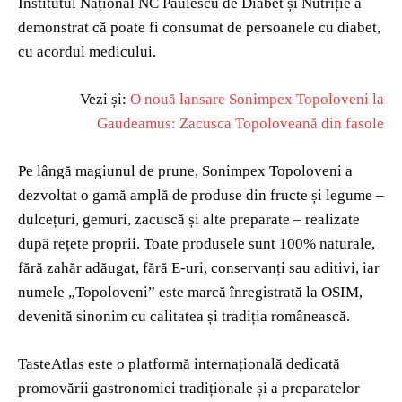
Institutul Național NC Paulescu de Diabet și Nutriție a
demonstrat că poate fi consumat de persoanele cu diabet,
cu acordul medicului.
Vezi și:
O nouă lansare Sonimpex Topoloveni la
Gaudeamus: Zacusca Topoloveană din fasole
Pe lângă magiunul de prune,
Sonimpex Topoloveni a
dezvoltat o gamă amplă de produse din fructe și legume –
dulcețuri, gemuri, zacuscă și alte preparate – realizate
după rețete proprii. Toate produsele sunt
100% naturale,
fără zahăr adăugat, fără E-uri, conservanți sau aditivi, iar
numele „Topoloveni” este marcă înregistrată la OSIM,
devenită sinonim cu calitatea și tradiția românească.
TasteAtlas este o platformă internațională dedicată
promovării gastronomiei tradiționale și a preparatelor