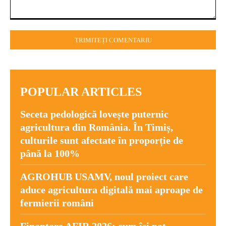
Comentariu:
POPULAR ARTICLES
Seceta pedologică lovește puternic
agricultura din România. În Timiș,
culturile sunt afectate în proporție de
până la 100%
AGROHUB USAMV, noul proiect care
aduce agricultura digitală mai aproape de
fermierii români