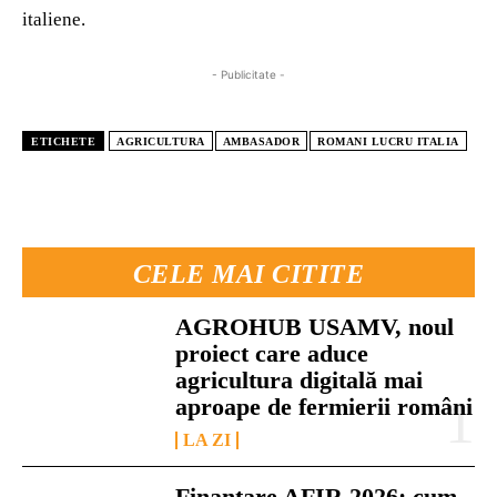
italiene.
- Publicitate -
ETICHETE
AGRICULTURA
AMBASADOR
ROMANI LUCRU ITALIA
CELE MAI CITITE
AGROHUB USAMV, noul
proiect care aduce
agricultura digitală mai
aproape de fermierii români
LA ZI
Finanțare AFIR 2026: cum