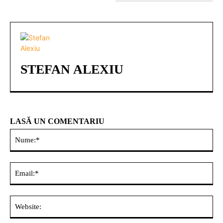
STEFAN ALEXIU
LASĂ UN COMENTARIU
Nu
Ema
Web