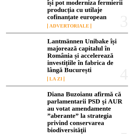
își pot moderniza fermierii
producția cu utilaje
cofinanțate european
ADVERTORIALE
Lantmännen Unibake își
majorează capitalul în
România și accelerează
investițiile în fabrica de
lângă București
LA ZI
Diana Buzoianu afirmă că
parlamentarii PSD şi AUR
au votat amendamente
”aberante” la strategia
privind conservarea
biodiversităţii