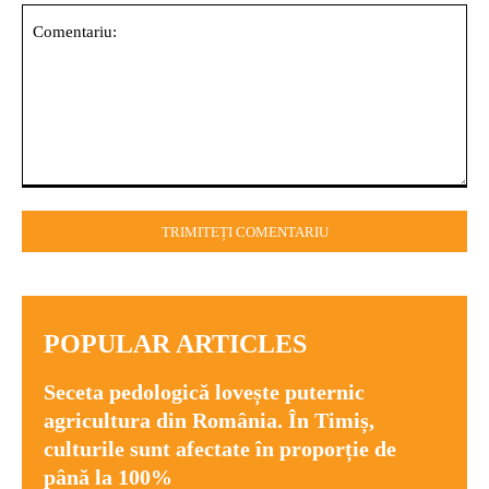
Comentariu:
POPULAR ARTICLES
Seceta pedologică lovește puternic
agricultura din România. În Timiș,
culturile sunt afectate în proporție de
până la 100%