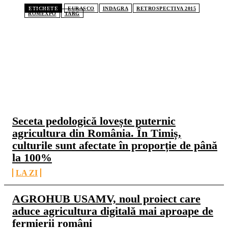
ETICHETE
EURASCO
INDAGRA
RETROSPECTIVA 2015
ROMEXPO
TARG
CELE MAI CITITE
Seceta pedologică lovește puternic
agricultura din România. În Timiș,
culturile sunt afectate în proporție de până
la 100%
LA ZI
AGROHUB USAMV, noul proiect care
aduce agricultura digitală mai aproape de
fermierii români