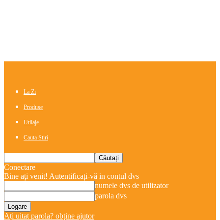
La Zi
Produse
Utilaje
Cauta Stiri
Conectare
Bine ați venit! Autentificați-vă in contul dvs
numele dvs de utilizator
parola dvs
Ați uitat parola? obține ajutor