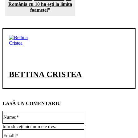
România cu 10 ha ești la limita
foametei”
BETTINA CRISTEA
LASĂ UN COMENTARIU
Nume:*
Introduceți aici numele dvs.
Email:*