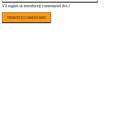
Vă rugăm să introduceți comentariul dvs.!
POPULAR ARTICLES
Seceta pedologică lovește puternic
agricultura din România. În Timiș, culturile
sunt afectate în proporție de până la 100%
AGROHUB USAMV, noul proiect care aduce
agricultura digitală mai aproape de fermierii
români
Finanțare AFIR 2026: cum își pot moderniza