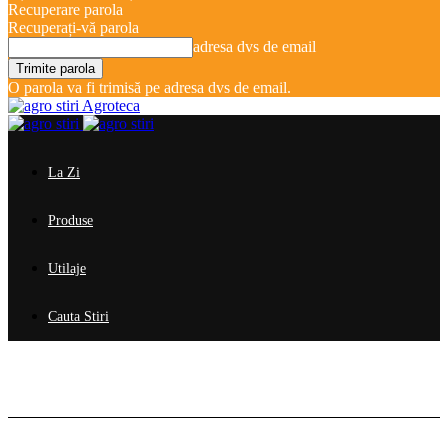
Recuperare parola
Recuperați-vă parola
adresa dvs de email
O parola va fi trimisă pe adresa dvs de email.
Agroteca
La Zi
Produse
Utilaje
Cauta Stiri