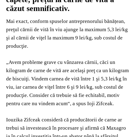
căzut semnificativ.
Mai exact, conform spuselor antreprenorului bănățean,
preţul cărnii de vită în viu ajunge la maximum 5,3 lei/kg
şi al cărnii de viţel la maximum 9 lei/kg, sub costul de
producţie.
„Avem probleme grave cu vânzarea cărnii, căci un
kilogram de carne de vită are acelaşi preţ ca un kilogram
de biscuiţi. Vindem carnea de vită între 1 şi 5,3 lei/kg în
viu, iar carnea de viţel între 6 şi 9 lei/kg, sub costul de
producţie. Consider că trebuie să fie echitabil, motiv
pentru care nu vindem acum“, a spus Ioji Zifceak.
Iouzika Zifceak consideră că producătorii de carne ar
trebui să investească în procesare şi afirmă că Maxagro
ia în calcul investiţia într-un abator până la sfârşitul