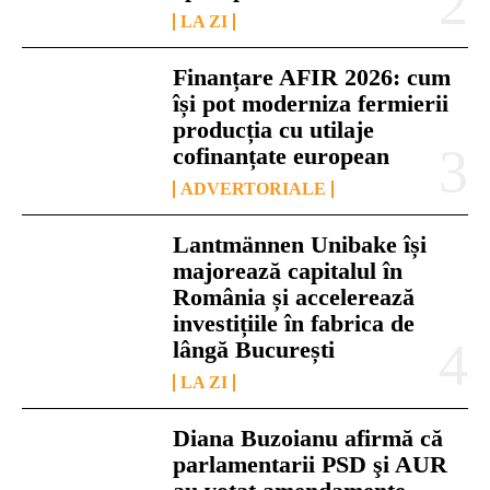
LA ZI
Finanțare AFIR 2026: cum
își pot moderniza fermierii
producția cu utilaje
cofinanțate european
ADVERTORIALE
Lantmännen Unibake își
majorează capitalul în
România și accelerează
investițiile în fabrica de
lângă București
LA ZI
Diana Buzoianu afirmă că
parlamentarii PSD şi AUR