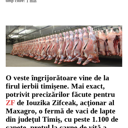
timp citire:
1
min
O veste îngrijorătoare vine de la
firul ierbii timișene. Mai exact,
potrivit precizărilor făcute pentru
ZF
de Iouzika Zifceak, acţionar al
Maxagro, o fermă de vaci de lapte
din judeţul Timiş, cu peste 1.100 de
capete, prețul la carne de vită a