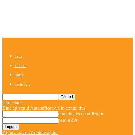
La Zi
Produse
Utilaje
Cauta Stiri
Conectare
Bine ați venit! Autentificați-vă in contul dvs
numele dvs de utilizator
parola dvs
Ați uitat parola? obține ajutor