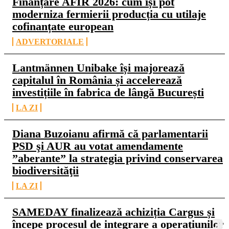
Finanțare AFIR 2026: cum își pot
moderniza fermierii producția cu utilaje
cofinanțate european
ADVERTORIALE
Lantmännen Unibake își majorează
capitalul în România și accelerează
investițiile în fabrica de lângă București
LA ZI
Diana Buzoianu afirmă că parlamentarii
PSD şi AUR au votat amendamente
”aberante” la strategia privind conservarea
biodiversităţii
LA ZI
SAMEDAY finalizează achiziția Cargus și
începe procesul de integrare a operațiunilor