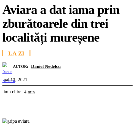
Aviara a dat iama prin
zburătoarele din trei
localități mureșene
LA ZI
Daniel Nedelcu
AUTOR:
mai 13, 2021
timp citire:
4
min