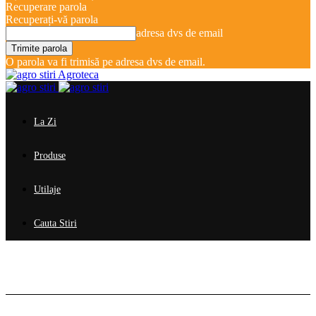
Recuperare parola
Recuperați-vă parola
adresa dvs de email
O parola va fi trimisă pe adresa dvs de email.
Agroteca
La Zi
Produse
Utilaje
Cauta Stiri