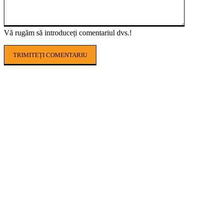
Vă rugăm să introduceți comentariul dvs.!
POPULAR ARTICLES
AGROHUB USAMV, noul proiect care aduce
agricultura digitală mai aproape de fermierii
români
Finanțare AFIR 2026: cum își pot moderniza
fermierii producția cu utilaje cofinanțate
european