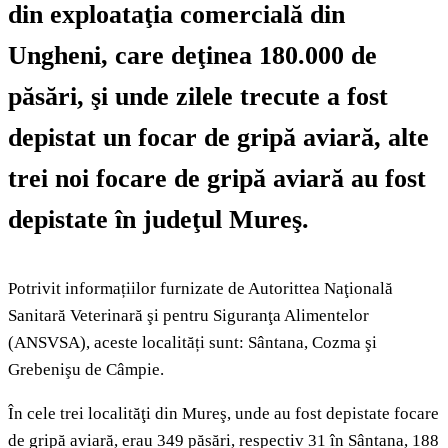
din exploataţia comercială din
Ungheni, care deţinea 180.000 de
păsări, şi unde zilele trecute a fost
depistat un focar de gripă aviară, alte
trei noi focare de gripă aviară au fost
depistate în judeţul Mureş.
Potrivit informațiilor furnizate de Autorittea Naţională
Sanitară Veterinară şi pentru Siguranţa Alimentelor
(ANSVSA), aceste localități sunt: Sântana, Cozma şi
Grebenişu de Câmpie.
În cele trei localităţi din Mureş, unde au fost depistate focare
de gripă aviară, erau 349 păsări, respectiv 31 în Sântana, 188