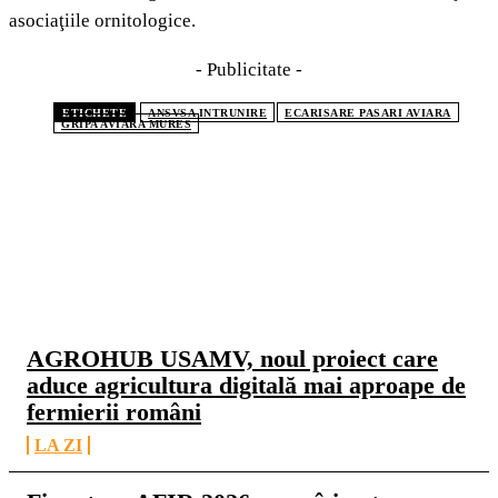
asociaţiile ornitologice.
- Publicitate -
ETICHETE
ANSVSA INTRUNIRE
ECARISARE PASARI AVIARA
GRIPA AVIARA MURES
CELE MAI CITITE
AGROHUB USAMV, noul proiect care
aduce agricultura digitală mai aproape de
fermierii români
LA ZI