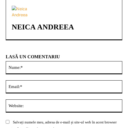
NEICA ANDREEA
LASĂ UN COMENTARIU
Nu
Ema
Web
Salvați numele meu, adresa de e-mail și site-ul web în acest browser