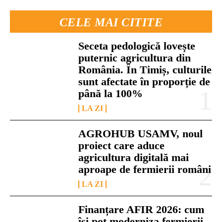
CELE MAI CITITE
Seceta pedologică lovește
puternic agricultura din
România. În Timiș, culturile
sunt afectate în proporție de
până la 100%
LA ZI
AGROHUB USAMV, noul
proiect care aduce
agricultura digitală mai
aproape de fermierii români
LA ZI
Finanțare AFIR 2026: cum
își pot moderniza fermierii