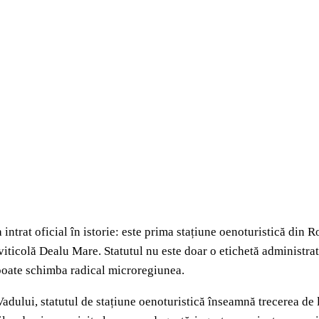
 intrat oficial în istorie: este prima stațiune oenoturistică di
viticolă Dealu Mare. Statutul nu este doar o etichetă administrat
 poate schimba radical microregiunea.
adului, statutul de stațiune oenoturistică înseamnă trecerea de l