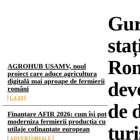
Gur
staț
CELE MAI CITITE
Rom
AGROHUB USAMV, noul
proiect care aduce agricultura
digitală mai aproape de fermierii
dev
români
LA ZI
de d
Finanțare AFIR 2026: cum își pot
moderniza fermierii producția cu
tur
utilaje cofinanțate european
ADVERTORIALE