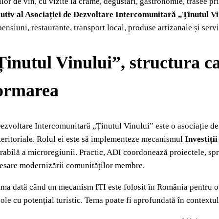
ilor de vin, cu vizite la crame, degustări, gastronomie, trasee pr
utiv al Asociației de Dezvoltare Intercomunitară „Ținutul Vi
ensiuni, restaurante, transport local, produse artizanale și servic
inutul Vinului”, structura c
ormarea
ezvoltare Intercomunitară „Ținutul Vinului” este o asociație de 
teritoriale. Rolul ei este să implementeze mecanismul
Investiți
abilă a microregiunii. Practic, ADI coordonează proiectele, spr
cesare modernizării comunităților membre.
ima dată când un mecanism ITI este folosit în România pentru o 
cole cu potențial turistic. Tema poate fi aprofundată în contextu