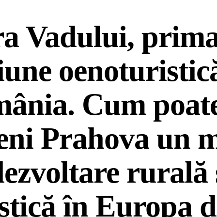
a Vadului, prim
iune oenoturistic
ânia. Cum poat
eni Prahova un 
ezvoltare rurală 
istică în Europa d