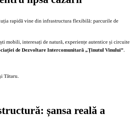
uția rapidă vine din infrastructura flexibilă: parcurile de
ști mobili, interesați de natură, experiențe autentice și circuite
ociației de Dezvoltare Intercomunitară „Ținutul Vinului”
.
și Tătaru.
structură: șansa reală a