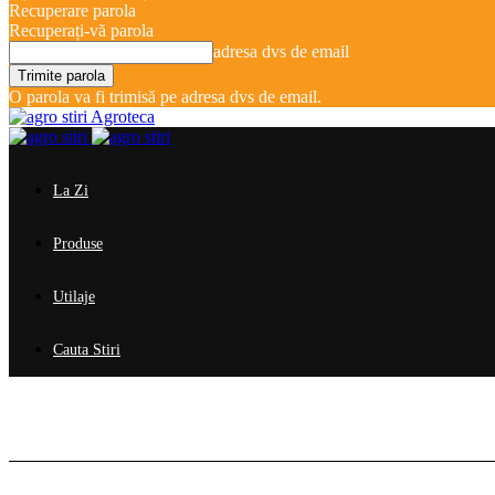
Recuperare parola
Recuperați-vă parola
adresa dvs de email
O parola va fi trimisă pe adresa dvs de email.
Agroteca
La Zi
Produse
Utilaje
Cauta Stiri