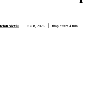
tefan Alexiu
timp citire:
4
min
mai 8, 2026