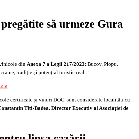
i pregătite să urmeze Gura
ivinicole din
Anexa 7 a Legii 217/2023
: Bucov, Plopu,
ame, tradiție și potențial turistic real.
icle
cole certificate și vinuri DOC, sunt considerate localități cu
Constantin Titi‑Badea, Director Executiv al Asociației de
entru lipsa cazării