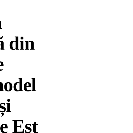
a
ă din
e
model
și
e Est