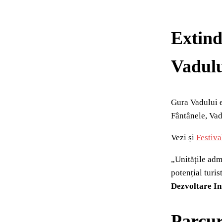
Extind
Vadul
Gura Vadului e
Fântânele, Vadu
Vezi și
Festiva
„Unitățile admi
potențial turi
Dezvoltare In
Parcur