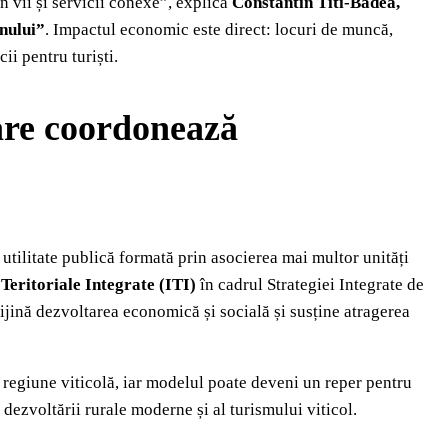
in vii și servicii conexe”, explică
Constantin Titi‑Badea,
nului”
. Impactul economic este direct: locuri de muncă,
ii pentru turiști.
are coordonează
utilitate publică formată prin asocierea mai multor unități
i Teritoriale Integrate (ITI)
în cadrul Strategiei Integrate de
ijină dezvoltarea economică și socială și susține atragerea
regiune viticolă, iar modelul poate deveni un reper pentru
l
dezvoltării rurale moderne
și al
turismului viticol
.