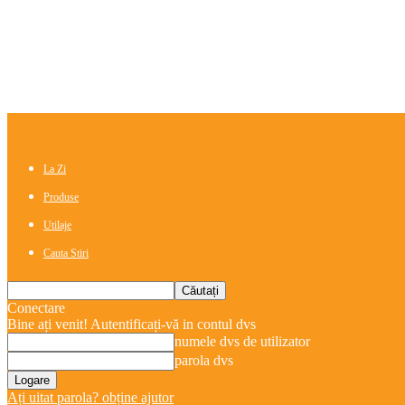
La Zi
Produse
Utilaje
Cauta Stiri
Conectare
Bine ați venit! Autentificați-vă in contul dvs
numele dvs de utilizator
parola dvs
Ați uitat parola? obține ajutor