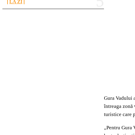
LA ZI
Gura Vadului a
întreaga zonă 
turistice care
„Pentru Gura V