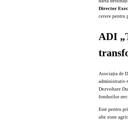
harta destinați
Director Exec
cerere pentru p
ADI „Ț
transf
Asociația de D
administrativ‑
Dezvoltare Dur
fondurilor ne
Este pentru pr
alte zone agri