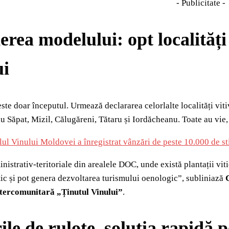
- Publicitate -
erea modelului: opt localităț
ui
ste doar începutul. Urmează declararea celorlalte localități vit
 Săpat, Mizil, Călugăreni, Tătaru și Iordăcheanu. Toate au vie, cr
lul Vinului Moldovei a înregistrat vânzări de peste 10.000 de st
nistrativ‑teritoriale din arealele DOC, unde există plantații viti
stic și pot genera dezvoltarea turismului oenologic”, subliniază
tercomunitară „Ținutul Vinului”
.
ile de rulote, soluția rapidă p