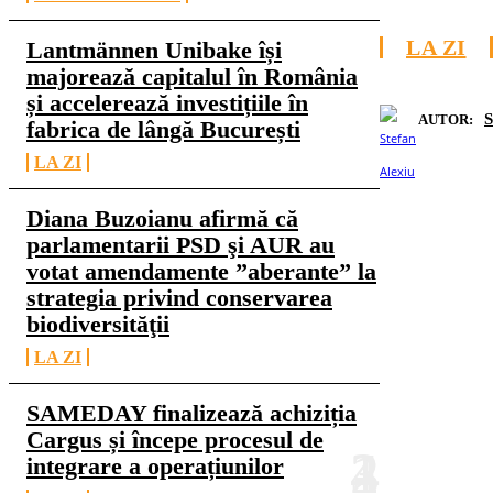
LA ZI
Lantmännen Unibake își
majorează capitalul în România
și accelerează investițiile în
S
AUTOR:
fabrica de lângă București
LA ZI
Diana Buzoianu afirmă că
parlamentarii PSD şi AUR au
votat amendamente ”aberante” la
strategia privind conservarea
biodiversităţii
LA ZI
SAMEDAY finalizează achiziția
Cargus și începe procesul de
integrare a operațiunilor