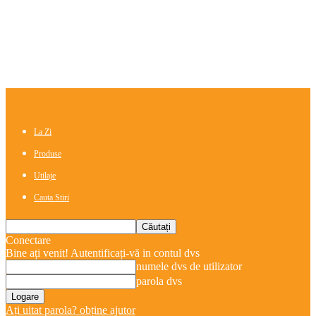
La Zi
Produse
Utilaje
Cauta Stiri
Conectare
Bine ați venit! Autentificați-vă in contul dvs
numele dvs de utilizator
parola dvs
Ați uitat parola? obține ajutor