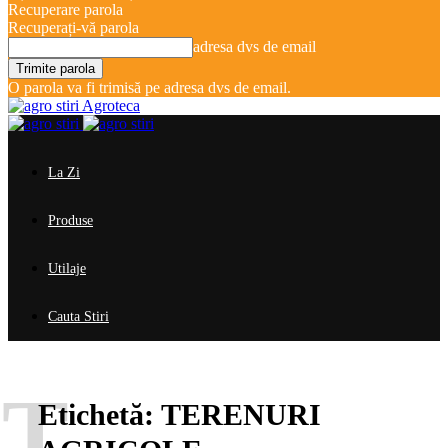
Recuperare parola
Recuperați-vă parola
adresa dvs de email
O parola va fi trimisă pe adresa dvs de email.
Agroteca
La Zi
Produse
Utilaje
Cauta Stiri
T
Etichetă:
TERENURI