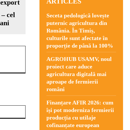
ARTICLES
 – cel
Seceta pedologică lovește
 ani
puternic agricultura din
România. În Timiș,
culturile sunt afectate în
proporție de până la 100%
AGROHUB USAMV, noul
proiect care aduce
agricultura digitală mai
aproape de fermierii
români
Finanțare AFIR 2026: cum
Website:
își pot moderniza fermierii
producția cu utilaje
cofinanțate european