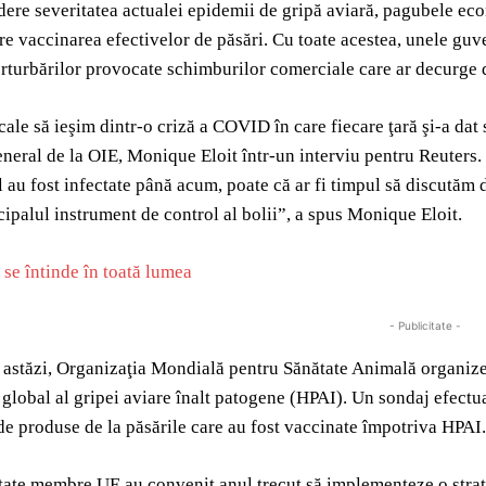
ere severitatea actualei epidemii de gripă aviară, pagubele ec
re vaccinarea efectivelor de păsări. Cu toate acestea, unele guv
rturbărilor provocate schimburilor comerciale care ar decurge 
ale să ieşim dintr-o criză a COVID în care fiecare ţară şi-a dat 
eneral de la OIE, Monique Eloit într-un interviu pentru Reuters.
l au fost infectate până acum, poate că ar fi timpul să discutăm 
ipalul instrument de control al bolii”, a spus Monique Eloit.
 se întinde în toată lumea
- Publicitate -
astăzi, Organizaţia Mondială pentru Sănătate Animală organizea
 global al gripei aviare înalt patogene (HPAI). Un sondaj efect
de produse de la păsările care au fost vaccinate împotriva HPAI.
tate membre UE au convenit anul trecut să implementeze o strate