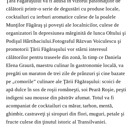
Ţara Făgăraşului va fi adusă în vizorul pasionaţilor de
călătorii printr-o serie de degustări cu produse locale,
cocktailuri cu ierburi aromatice culese de la poalele
Munţilor Făgăraş şi poveşti ale localnicilor, culese de
organizatori în depresiunea mărginită de lunca Oltului şi
Podişul Hârtibaciului.Fotograful Răzvan Voiculescu şi
promotorii Ţării Făgăraşului vor stârni interesul
călătorilor pentru traseele din zonă, în timp ce Daniela
Elena Graură, maestru culinar în gastronomie locală, va
pregăti un maraton de trei zile de prânzuri şi cine bazate
pe „comorile” culinare ale Ţării Făgăraşului: scoici de
apă dulce în sos de roşii româneşti, soi Peară Roşie, peşti
indigeni sau mousse din păstrăv afumat. Totul va fi
acompaniat de cocktailuri cu mărar, tarhon, mentă,
ghimbir, castraveţi şi siropuri din flori, muguri, petale şi
fructe culese din ţinutul istoric al Transilvaniei.