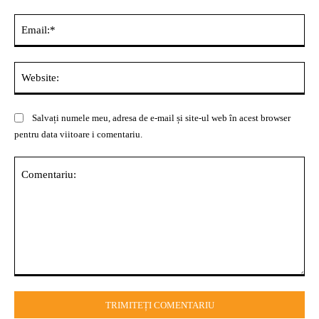
Ema
Web
Salvați numele meu, adresa de e-mail și site-ul web în acest browser
pentru data viitoare i comentariu.
Comentariu: