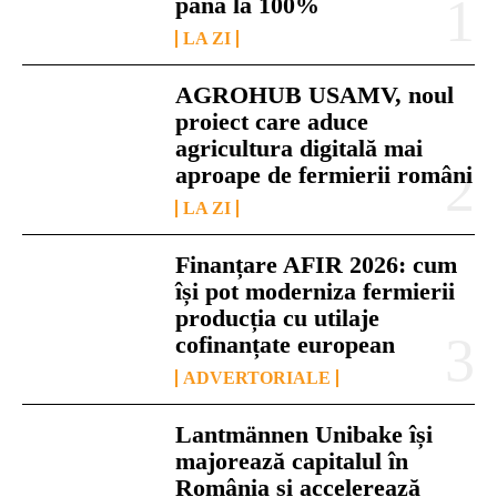
până la 100%
LA ZI
AGROHUB USAMV, noul
proiect care aduce
agricultura digitală mai
aproape de fermierii români
LA ZI
Finanțare AFIR 2026: cum
își pot moderniza fermierii
producția cu utilaje
cofinanțate european
ADVERTORIALE
Lantmännen Unibake își
majorează capitalul în
România și accelerează