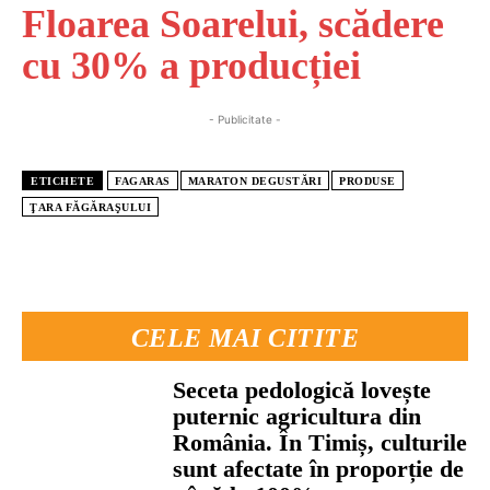
Floarea Soarelui, scădere
cu 30% a producției
- Publicitate -
ETICHETE
FAGARAS
MARATON DEGUSTĂRI
PRODUSE
ŢARA FĂGĂRAŞULUI
CELE MAI CITITE
Seceta pedologică lovește
puternic agricultura din
România. În Timiș, culturile
sunt afectate în proporție de