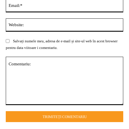
Ema
Web
Salvați numele meu, adresa de e-mail și site-ul web în acest browser
pentru data viitoare i comentariu.
Comentariu: