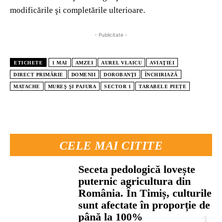
modificările şi completările ulterioare.
- Publicitate -
ETICHETE
1 MAI
AMZEI
AUREL VLAICU
AVIAŢIEI
DIRECT PRIMĂRIE
DOMENII
DOROBANŢI
ÎNCHIRIAZĂ
MATACHE
MUREŞ ŞI PAJURA
SECTOR 1
TARABELE PIEȚE
CELE MAI CITITE
Seceta pedologică lovește
puternic agricultura din
România. În Timiș, culturile
sunt afectate în proporție de
până la 100%