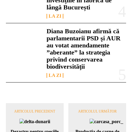
investițiile în fabrica de
lângă București
LA ZI
Diana Buzoianu afirmă că
parlamentarii PSD şi AUR
au votat amendamente
”aberante” la strategia
privind conservarea
biodiversităţii
LA ZI
ARTICOLUL PRECEDENT
ARTICOLUL URMĂTOR
Dezastru pentru speciile
Producţia de carne de