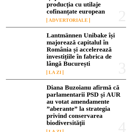
producția cu utilaje
cofinanțate european
ADVERTORIALE
Lantmännen Unibake își
majorează capitalul în
România și accelerează
investițiile în fabrica de
lângă București
LA ZI
Diana Buzoianu afirmă că
parlamentarii PSD şi AUR
au votat amendamente
”aberante” la strategia
privind conservarea
biodiversităţii
LA ZI