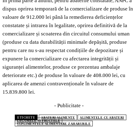
În prima parte a anului, pentru abaterile constatate, ANPC a
dispus oprirea temporară de la comercializare de produse în
valoare de 912.000 lei până la remedierea deficiențelor
constatate și intrarea în legalitate, oprirea definitivă de la
comercializare și scoaterea din circuitul consumului uman
(produse cu data durabilității minimale depășită, produse
pentru care nu s-au respectat condițiile de depozitare și
expunere la comercializare cu afectarea integrității și
siguranței alimentelor, produse ce prezentau ambalaje
deteriorate etc.) de produse în valoare de 408.000 lei, cu
aplicarea de amenzi contravenționale în valoare de
15.839.800 lei.
- Publicitate -
ETICHETE
ABATERI ALIMENTE
ALIMENTELE CU ABATERI
LEGUMELE ȘI FRUCTELE
SUPLIMENTELE ALIMENTARE ZAHARURILE