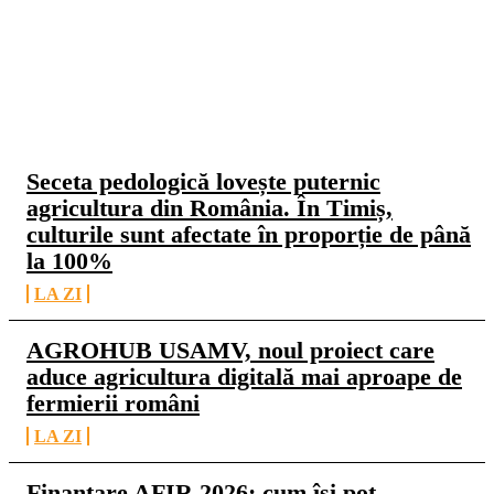
CELE MAI CITITE
Seceta pedologică lovește puternic
agricultura din România. În Timiș,
culturile sunt afectate în proporție de până
la 100%
LA ZI
AGROHUB USAMV, noul proiect care
aduce agricultura digitală mai aproape de
fermierii români
LA ZI
Finanțare AFIR 2026: cum își pot