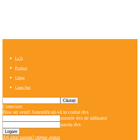
La Zi
Produse
Utilaje
Cauta Stiri
Conectare
Bine ați venit! Autentificați-vă in contul dvs
numele dvs de utilizator
parola dvs
Ați uitat parola? obține ajutor