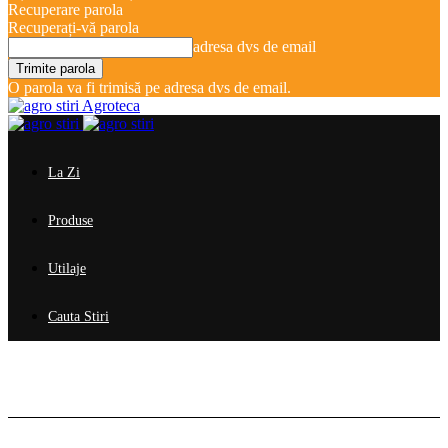
Recuperare parola
Recuperați-vă parola
adresa dvs de email
O parola va fi trimisă pe adresa dvs de email.
Agroteca
La Zi
Produse
Utilaje
Cauta Stiri