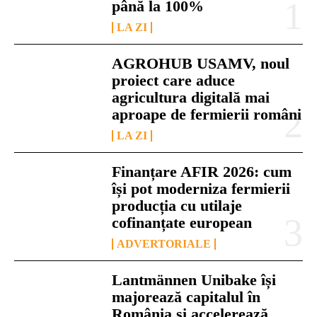
până la 100%
LA ZI
AGROHUB USAMV, noul
proiect care aduce
agricultura digitală mai
aproape de fermierii români
LA ZI
Finanțare AFIR 2026: cum
își pot moderniza fermierii
producția cu utilaje
cofinanțate european
ADVERTORIALE
Lantmännen Unibake își
majorează capitalul în
România și accelerează