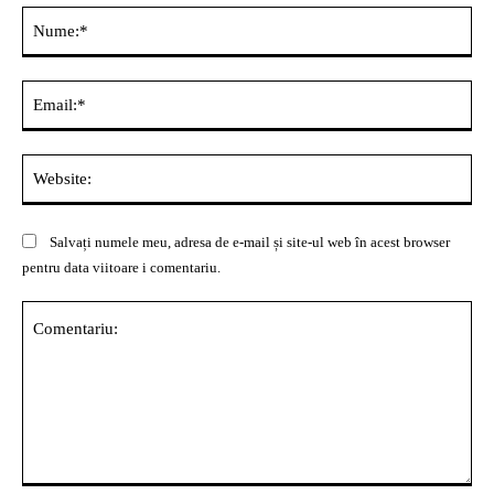
Nu
Ema
Web
Salvați numele meu, adresa de e-mail și site-ul web în acest browser
pentru data viitoare i comentariu.