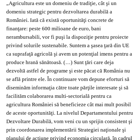
„Agricultura este un domeniu de tradiţie, cât şi un
domeniu strategic pentru dezvoltarea durabilă a
României. Iată că există oportunităţi concrete de
finanţare: peste 600 milioane de euro, bani
nerambursabili, vor fi puşi la dispoziţie pentru proiecte
privind solurile sustenabile. Suntem a şasea ţară din UE
ca suprafaţă agricolă şi avem un potenţial imens pentru a
produce hrană sănătoasă. (…) Sunt ţări care deja
dezvoltă astfel de programe şi este păcat că România nu
se află printre ele. În continuare vom depune eforturi să
diseminăm informaţia către toate părţile interesate şi să
facilităm colaborarea multi-sectorială pentru ca
agricultura României să beneficieze cât mai mult posibil
de aceste oportunităţi. La nivelul Departamentului pentru
Dezvoltare Durabilă, vom veni cu un sprijin consistent şi
prin coordonarea implementării Strategiei naţionale şi
planului de acţiune privind economia circulară, în cadrul