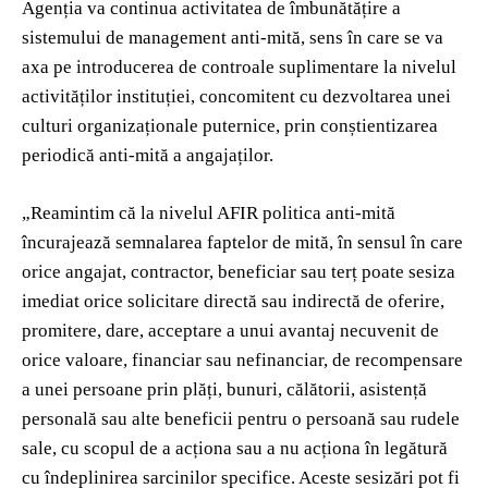
Agenția va continua activitatea de îmbunătățire a
sistemului de management anti-mită, sens în care se va
axa pe introducerea de controale suplimentare la nivelul
activităților instituției, concomitent cu dezvoltarea unei
culturi organizaționale puternice, prin conștientizarea
periodică anti-mită a angajaților.
„Reamintim că la nivelul AFIR politica anti-mită
încurajează semnalarea faptelor de mită, în sensul în care
orice angajat, contractor, beneficiar sau terț poate sesiza
imediat orice solicitare directă sau indirectă de oferire,
promitere, dare, acceptare a unui avantaj necuvenit de
orice valoare, financiar sau nefinanciar, de recompensare
a unei persoane prin plăți, bunuri, călătorii, asistență
personală sau alte beneficii pentru o persoană sau rudele
sale, cu scopul de a acționa sau a nu acționa în legătură
cu îndeplinirea sarcinilor specifice. Aceste sesizări pot fi