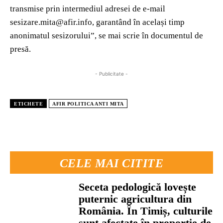
transmise prin intermediul adresei de e-mail
sesizare.mita@afir.info, garantând în același timp
anonimatul sesizorului”, se mai scrie în documentul de
presă.
- Publicitate -
ETICHETE
AFIR POLITICA ANTI MITA
CELE MAI CITITE
Seceta pedologică lovește
puternic agricultura din
România. În Timiș, culturile
sunt afectate în proporție de