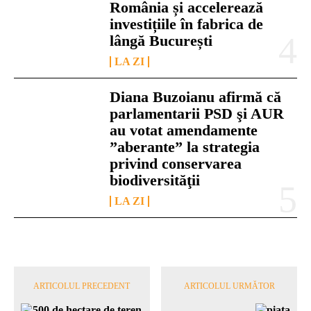
România și accelerează
investițiile în fabrica de
lângă București
LA ZI
Diana Buzoianu afirmă că
parlamentarii PSD şi AUR
au votat amendamente
”aberante” la strategia
privind conservarea
biodiversităţii
LA ZI
ARTICOLUL PRECEDENT
ARTICOLUL URMĂTOR