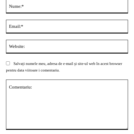
Nu
Ema
Web
Salvați numele meu, adresa de e-mail și site-ul web în acest browser
pentru data viitoare i comentariu.
Comentariu: