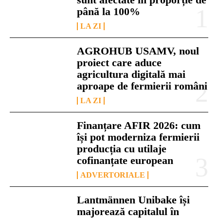
până la 100%
LA ZI
AGROHUB USAMV, noul
proiect care aduce
agricultura digitală mai
aproape de fermierii români
LA ZI
Finanțare AFIR 2026: cum
își pot moderniza fermierii
producția cu utilaje
cofinanțate european
ADVERTORIALE
Lantmännen Unibake își
majorează capitalul în